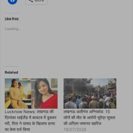
More
l
i
c
k
t
Like this:
o
s
Loading...
h
a
r
e
o
n
F
a
c
e
b
o
Related
o
k
(
O
p
e
n
s
i
n
Lucknow News: लखनऊ की
लखनऊ अलीगंज अग्निकांड: 15
n
प्रियंका थाईलैंड में बाथटब में डूबकर
लोगों की मौत के आरोपी सुरेंद्र शुक्ला
e
w
मरी, पिता ने दामाद के खिलाफ हत्या
की अग्रिम जमानत खारिज
w
का केस दर्ज किया
19/07/2026
i