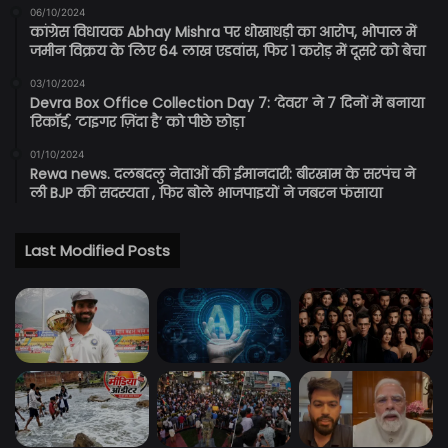
06/10/2024
कांग्रेस विधायक Abhay Mishra पर धोखाधड़ी का आरोप, भोपाल में
जमीन विक्रय के लिए 64 लाख एडवांस, फिर 1 करोड़ में दूसरे को बेचा
03/10/2024
Devra Box Office Collection Day 7: ‘देवरा’ ने 7 दिनों में बनाया
रिकॉर्ड, ‘टाइगर ज़िंदा है’ को पीछे छोड़ा
01/10/2024
Rewa news. दलबदलु नेताओं की ईमानदारी: बीरखाम के सरपंच ने
ली BJP की सदस्यता , फिर बोले भाजपाइयों ने जबरन फंसाया
Last Modified Posts