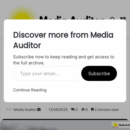
Searc
M
for
Discover more from Media
Auditor
Home
/
उत्तर प्रदेश
Subscribe now to keep reading and get access to
the full archive.
उत्तर प्रदेश
Type
टैंकर में लगी आग ने बढ़ाया खतरा!
Subscribe
your
email…
लखनऊ में टली बड़ी त्रासदी, ड्राइवर
Continue Reading
बने हीरो
Send
Media Auditor
13/06/2025
0
6
2 minutes read
an
email