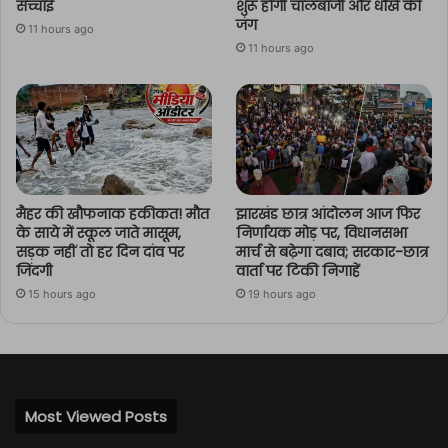
सच्चाई
शुरू होगी चालबाजी और धोखे की
जंग
11 hours ago
11 hours ago
मैहर की खौफनाक हकीकत! मौत
झारखंड छात्र आंदोलन आज फिर
के साये में स्कूल जाते मासूम,
निर्णायक मोड़ पर, विधानसभा
सड़क नहीं तो हर दिन दांव पर
मार्च से बढ़ेगा दबाव; सरकार-छात्र
जिंदगी
वार्ता पर टिकी निगाहें
15 hours ago
19 hours ago
Most Viewed Posts