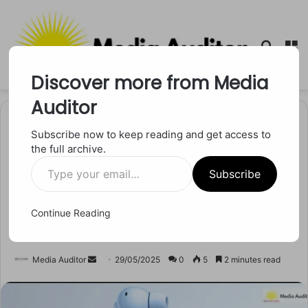
Searc
M
for
Discover more from Media
Auditor
Home
/
लाइफस्टाइल
Subscribe now to keep reading and get access to
the full archive.
लाइफस्टाइल
Type
Touch कंट्रोल के साथ Honor
Subscribe
your
email…
Earbuds X9, क्या ये बदल देंगे
Continue Reading
आपका म्यूजिक एक्सपीरियंस?
Send
Media Auditor
29/05/2025
0
5
2 minutes read
an
email