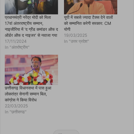
e
n
s
i
n
प्रधानमंत्री नरेंद्र मोदी को मिला
यूपी में सबसे ज्यादा टैक्स देने वालों
n
17वां अंतरराष्ट्रीय सम्मान,
को सम्मानित करेगी सरकार: CM
e
w
नाइजीरिया में ‘द ग्रैंड कमांडर ऑफ द
योगी
w
ऑर्डर ऑफ द नाइजर’ से नवाजा गया
19/03/2025
i
n
17/11/2024
In "उत्तर प्रदेश"
d
In "अंतर्राष्ट्रीय"
o
w
)
छत्तीसगढ़ विधानसभा में पास हुआ
लोकतंत्र सेनानी सम्मान बिल,
कांग्रेस ने किया विरोध
22/03/2025
In "छत्तीसगढ"