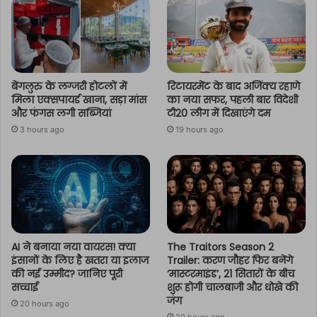
बेंगलुरु के लग्जरी होटलों में
रिटायरमेंट के बाद अजिंक्य रहाणे
मिला एक्सपायर्ड खाना, सड़ा मांस
का नया सफर, पहली बार विदेशी
और फंगस लगी सब्जियां
टी20 लीग में दिखाएंगे दम
3 hours ago
19 hours ago
AI ने बनाया नया वायरस! क्या
The Traitors Season 2
इंसानों के लिए है खतरा या इलाज
Trailer: करण जौहर फिर बनेंगे
की नई उम्मीद? जानिए पूरी
‘मास्टरमाइंड’, 21 सितारों के बीच
सच्चाई
शुरू होगी चालबाजी और धोखे की
जंग
20 hours ago
20 hours ago