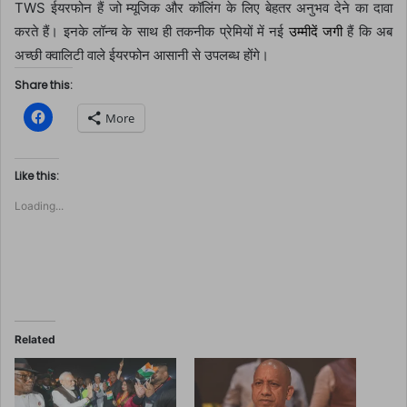
TWS ईयरफोन हैं जो म्यूजिक और कॉलिंग के लिए बेहतर अनुभव देने का दावा
करते हैं। इनके लॉन्च के साथ ही तकनीक प्रेमियों में नई
उम्मीदें जगी
हैं कि अब
अच्छी क्वालिटी वाले ईयरफोन आसानी से उपलब्ध होंगे।
Share this:
C
More
l
i
c
k
t
Like this:
o
s
Loading...
h
a
r
e
o
n
F
a
c
e
b
o
Related
o
k
(
O
p