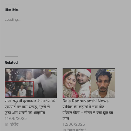
c
k
t
Like this:
o
s
Loading...
h
a
r
e
o
n
F
a
c
e
b
o
Related
o
k
(
O
p
e
n
s
i
n
राजा रघुवंशी हत्याकांड के आरोपी को
Raja Raghuvanshi News:
n
एयरपोर्ट पर मारा थप्पड़, गुस्से से
साजिश की कहानी में नया मोड़,
e
w
फूटा आम आदमी का आक्रोश
परिवार बोला – सोनम ने रचा झूठ का
w
11/06/2025
जाल
i
n
In "इंदौर"
12/06/2025
d
In "मध्य प्रदेश"
o