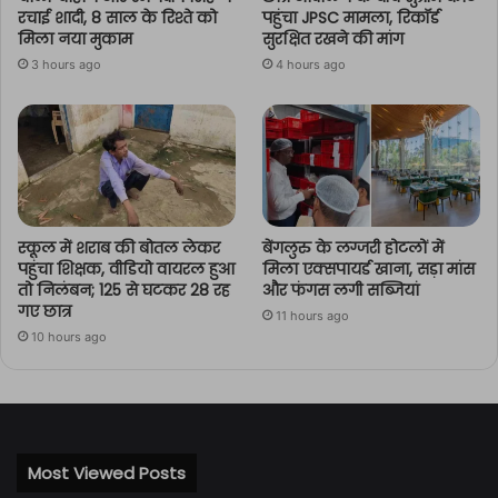
रचाई शादी, 8 साल के रिश्ते को
पहुंचा JPSC मामला, रिकॉर्ड
मिला नया मुकाम
सुरक्षित रखने की मांग
3 hours ago
4 hours ago
स्कूल में शराब की बोतल लेकर
बेंगलुरु के लग्जरी होटलों में
पहुंचा शिक्षक, वीडियो वायरल हुआ
मिला एक्सपायर्ड खाना, सड़ा मांस
तो निलंबन; 125 से घटकर 28 रह
और फंगस लगी सब्जियां
गए छात्र
11 hours ago
10 hours ago
Most Viewed Posts