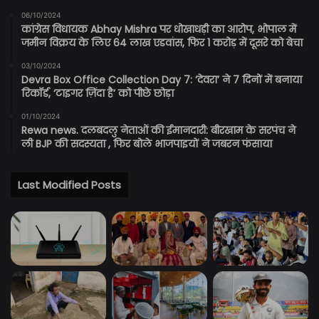
06/10/2024
कांग्रेस विधायक Abhay Mishra पर धोखाधड़ी का आरोप, भोपाल में
जमीन विक्रय के लिए 64 लाख एडवांस, फिर 1 करोड़ में दूसरे को बेचा
03/10/2024
Devra Box Office Collection Day 7: ‘देवरा’ ने 7 दिनों में बनाया
रिकॉर्ड, ‘टाइगर ज़िंदा है’ को पीछे छोड़ा
01/10/2024
Rewa news. दलबदलु नेताओं की ईमानदारी: बीरखाम के सरपंच ने
ली BJP की सदस्यता , फिर बोले भाजपाइयों ने जबरन फंसाया
Last Modified Posts