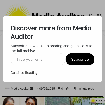
Searc
M
for
Discover more from Media
Auditor
Home
/
मध्य प्रदेश
Subscribe now to keep reading and get access to
the full archive.
मध्य प्रदेश
Type
मेघालय हनीमून मर्डर केस: सोनम
Subscribe
your
email…
की गिरफ्तारी से खुला राज, पति की
Continue Reading
हत्या की साजिश?
Send
Media Auditor
09/06/2025
0
1
1 minute read
an
email