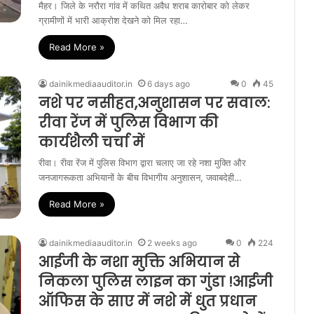
मैहर। जिले के नरौरा गांव में कथित अवैध शराब कारोबार को लेकर
ग्रामीणों में भारी आक्रोश देखने को मिल रहा…
Read More »
dainikmediaauditor.in
6 days ago
0
45
नशे पर नसीहत,अनुशासन पर सवाल:
रीवा रेंज में पुलिस विभाग की
कार्यशैली चर्चा में
रीवा। रीवा रेंज में पुलिस विभाग द्वारा चलाए जा रहे नशा मुक्ति और
जनजागरूकता अभियानों के बीच विभागीय अनुशासन, जवाबदेही…
Read More »
dainikmediaauditor.in
2 weeks ago
0
224
आईजी के नशा मुक्ति अभियान से
निकला पुलिस लाइन का गुंडा !आईजी
ऑफिस के साए में नशे में धुत प्रधान