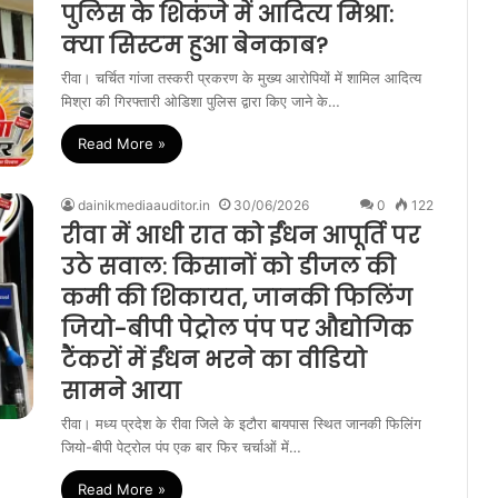
पुलिस के शिकंजे में आदित्य मिश्रा:
क्या सिस्टम हुआ बेनकाब?
रीवा। चर्चित गांजा तस्करी प्रकरण के मुख्य आरोपियों में शामिल आदित्य
मिश्रा की गिरफ्तारी ओडिशा पुलिस द्वारा किए जाने के…
Read More »
dainikmediaauditor.in
30/06/2026
0
122
रीवा में आधी रात को ईंधन आपूर्ति पर
उठे सवाल: किसानों को डीजल की
कमी की शिकायत, जानकी फिलिंग
जियो-बीपी पेट्रोल पंप पर औद्योगिक
टैंकरों में ईंधन भरने का वीडियो
सामने आया
रीवा। मध्य प्रदेश के रीवा जिले के इटौरा बायपास स्थित जानकी फिलिंग
जियो-बीपी पेट्रोल पंप एक बार फिर चर्चाओं में…
Read More »