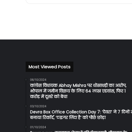
Most Viewed Posts
06/10/2024
बेंगलुरु
कांग्रेस विधायक Abhay Mishra पर धोखाधड़ी का आरोप,
के
भोपाल में जमीन विक्रय के लिए 64 लाख एडवांस, फिर 1
लग्जरी
करोड़ में दूसरे को बेचा
होटलों
में
03/10/2024
Devra Box Office Collection Day 7: ‘देवरा’ ने 7 दिनों मे
मिला
26 mins ago
बनाया रिकॉर्ड, ‘टाइगर ज़िंदा है’ को पीछे छोड़ा
एक्सपायर्ड
! मौत के साये
बेंगलुरु के लग्जरी होटलों में मिला
खाना,
क नहीं तो हर दिन
एक्सपायर्ड खाना, सड़ा मांस और फ
01/10/2024
सड़ा