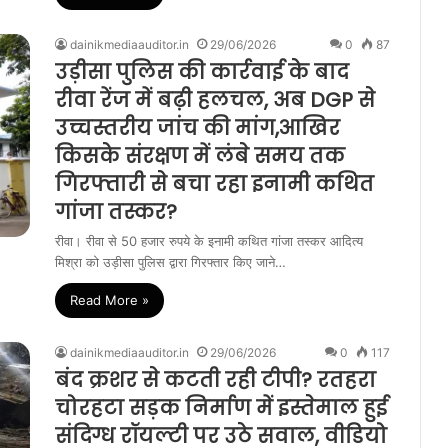
dainikmediaauditor.in
29/06/2026
0
87
उड़ीसा पुलिस की कार्रवाई के बाद
रीवा रेंज में बढ़ी हलचल, अब DGP से
उच्चस्तरीय जांच की मांग,आखिर
किसके संरक्षण में लंबे समय तक
गिरफ्तारी से बचा रहा इनामी कथित
गांजा तस्कर?
रीवा। रीवा से 50 हजार रुपये के इनामी कथित गांजा तस्कर आदित्य
मिश्रा को उड़ीसा पुलिस द्वारा गिरफ्तार किए जाने…
Read More »
dainikmediaauditor.in
29/06/2026
0
117
बंद क्रशर से कटती रही टीपी? रतहरा
चोरहटा सड़क निर्माण में इस्तेमाल हुई
संदिग्ध रॉयल्टी पर उठे सवाल, वीडियो