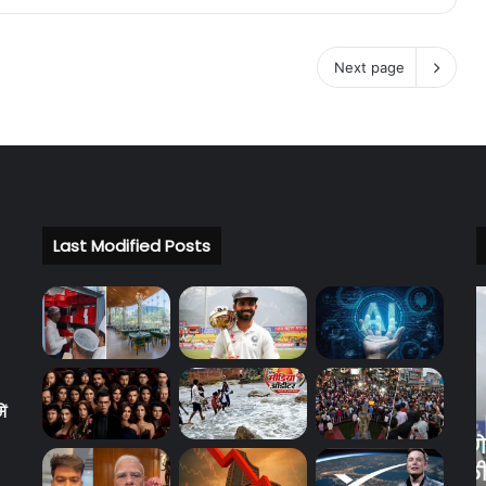
Next page
Last Modified Posts
रिटायरमेंट
A
के
ने
बाद
ब
अजिंक्य
न
रहाणे
व
ं
का
क्
17 hours ago
नया
इं
रिटायरमेंट के बाद अजिंक्य रहाणे का नया
सफर,
के
ंगस
सफर, पहली बार विदेशी टी20 लीग में
पहली
ल