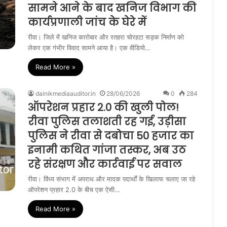
सामने आने के बाद खनिज विभाग की
कार्यप्रणाली जांच के घेरे में
रीवा। जिले में खनिज कारोबार और रतहरा चोरहटा सड़क निर्माण को
लेकर एक गंभीर विवाद सामने आया है। एक वीडियो…
Read More »
dainikmediaauditor.in
28/06/2026
0
284
ऑपरेशन प्रहार 2.0 की खुली पोल!
रीवा पुलिस तलाशती रह गई, उड़ीसा
पुलिस ने रीवा से दबोचा 50 हजार का
इनामी कथित गांजा तस्कर, अब उठ
रहे संरक्षण और कार्रवाई पर सवाल
रीवा। विंध्य संभाग में अपराध और मादक पदार्थों के खिलाफ चलाए जा रहे
ऑपरेशन प्रहार 2.0 के बीच एक ऐसी…
Read More »