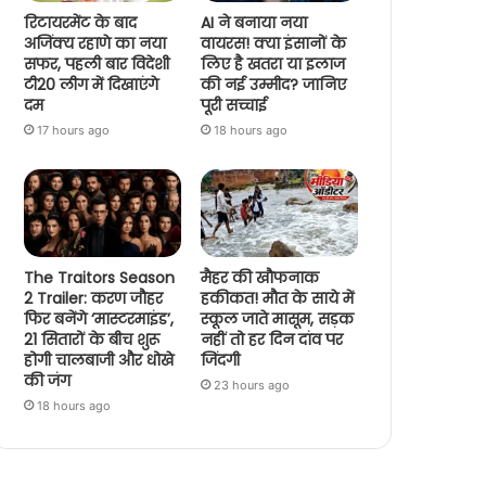
रिटायरमेंट के बाद
AI ने बनाया नया
अजिंक्य रहाणे का नया
वायरस! क्या इंसानों के
सफर, पहली बार विदेशी
लिए है खतरा या इलाज
टी20 लीग में दिखाएंगे
की नई उम्मीद? जानिए
दम
पूरी सच्चाई
17 hours ago
18 hours ago
The Traitors Season
मैहर की खौफनाक
2 Trailer: करण जौहर
हकीकत! मौत के साये में
फिर बनेंगे ‘मास्टरमाइंड’,
स्कूल जाते मासूम, सड़क
21 सितारों के बीच शुरू
नहीं तो हर दिन दांव पर
होगी चालबाजी और धोखे
जिंदगी
की जंग
23 hours ago
18 hours ago