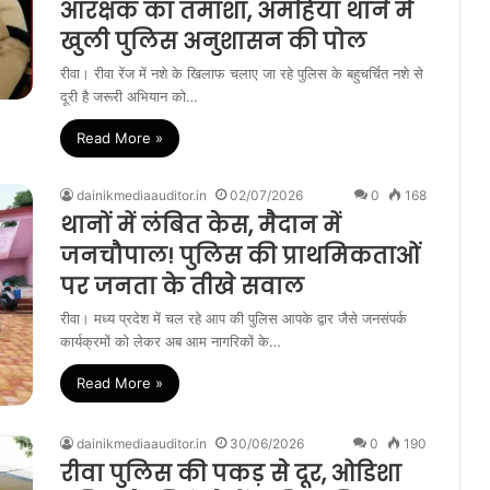
आरक्षक का तमाशा, अमहिया थाने में
खुली पुलिस अनुशासन की पोल
रीवा। रीवा रेंज में नशे के खिलाफ चलाए जा रहे पुलिस के बहुचर्चित नशे से
दूरी है जरूरी अभियान को…
Read More »
dainikmediaauditor.in
02/07/2026
0
168
थानों में लंबित केस, मैदान में
जनचौपाल! पुलिस की प्राथमिकताओं
पर जनता के तीखे सवाल
रीवा। मध्य प्रदेश में चल रहे आप की पुलिस आपके द्वार जैसे जनसंपर्क
कार्यक्रमों को लेकर अब आम नागरिकों के…
Read More »
dainikmediaauditor.in
30/06/2026
0
190
रीवा पुलिस की पकड़ से दूर, ओडिशा