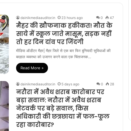
dainikmediaauditor.in
23 hours ago
0
47
मैहर की खौफनाक हकीकत! मौत के
साये में स्कूल जाते मासूम, सड़क नहीं
तो हर दिन दांव पर जिंदगी
मीडिया ऑडीटर मैहर| मैहर जिले से एक बार फिर बुनियादी सुविधाओं की
बदहाल व्यवस्था को उजागर करने वाला एक चिंताजनक…
Read More »
dainikmediaauditor.in
5 days ago
0
28
नरौरा में अवैध शराब कारोबार पर
बड़ा सवाल: नरौरा में अवैध शराब
नेटवर्क पर बड़े सवाल, किस
अधिकारी की छत्रछाया में फल-फूल
रहा कारोबार?