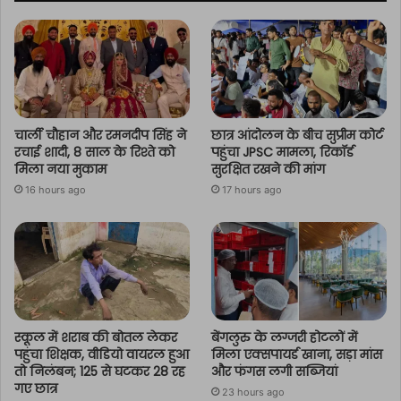
चार्ली चौहान और रमनदीप सिंह ने
छात्र आंदोलन के बीच सुप्रीम कोर्ट
रचाई शादी, 8 साल के रिश्ते को
पहुंचा JPSC मामला, रिकॉर्ड
मिला नया मुकाम
सुरक्षित रखने की मांग
16 hours ago
17 hours ago
स्कूल में शराब की बोतल लेकर
बेंगलुरु के लग्जरी होटलों में
पहुंचा शिक्षक, वीडियो वायरल हुआ
मिला एक्सपायर्ड खाना, सड़ा मांस
तो निलंबन; 125 से घटकर 28 रह
और फंगस लगी सब्जियां
गए छात्र
23 hours ago