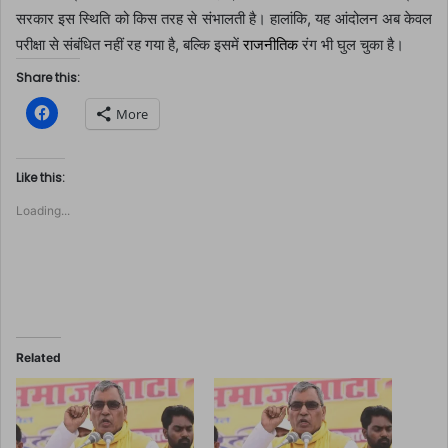
सरकार इस स्थिति को किस तरह से संभालती है। हालांकि, यह आंदोलन अब केवल
परीक्षा से संबंधित नहीं रह गया है, बल्कि इसमें
राजनीतिक
रंग भी घुल चुका है।
Share this:
C
More
l
i
c
k
t
Like this:
o
s
Loading...
h
a
r
e
o
n
F
a
c
e
b
o
Related
o
k
(
O
p
e
n