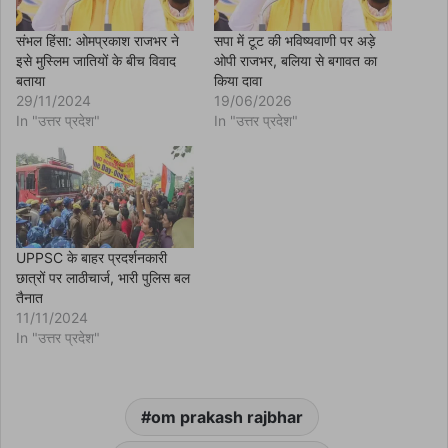
s
i
n
संभल हिंसा: ओमप्रकाश राजभर ने
सपा में टूट की भविष्यवाणी पर अड़े
n
इसे मुस्लिम जातियों के बीच विवाद
ओपी राजभर, बलिया से बगावत का
e
w
बताया
किया दावा
w
29/11/2024
19/06/2026
i
n
In "उत्तर प्रदेश"
In "उत्तर प्रदेश"
d
o
w
)
UPPSC के बाहर प्रदर्शनकारी
छात्रों पर लाठीचार्ज, भारी पुलिस बल
तैनात
11/11/2024
In "उत्तर प्रदेश"
om prakash rajbhar