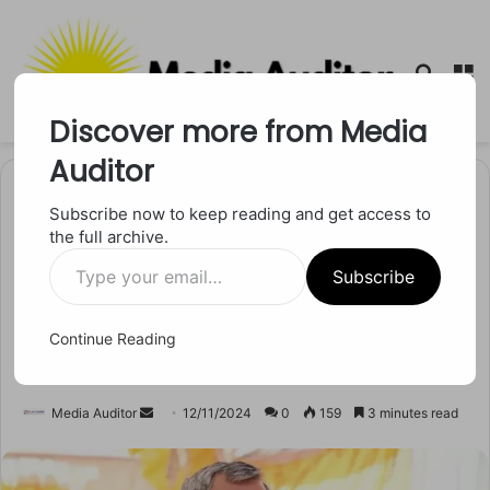
Searc
M
for
Discover more from Media
Auditor
Home
/
उत्तर प्रदेश
Subscribe now to keep reading and get access to
the full archive.
उत्तर प्रदेश
Type
UPPSC परीक्षा पर छात्रों के विरोध
Subscribe
your
email…
को लेकर मंत्री ओमप्रकाश राजभर
Continue Reading
की टिप्पणी
Send
Media Auditor
12/11/2024
0
159
3 minutes read
an
email