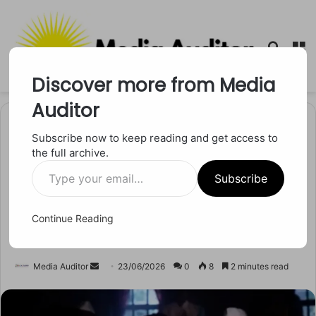
Searc
M
for
Discover more from Media
Auditor
Home
/
मनोरंजन
Subscribe now to keep reading and get access to
the full archive.
मनोरंजन
Type
श्रद्धा कपूर की ‘ईठा’ का टीजर
Subscribe
your
email…
रिलीज, दमदार लुक और संवादों ने
Continue Reading
जीता दिल
Send
Media Auditor
23/06/2026
0
8
2 minutes read
an
email