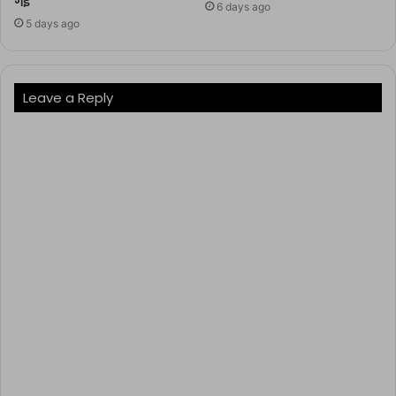
गई’
6 days ago
5 days ago
Leave a Reply