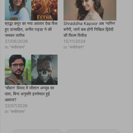
p
e
n
s
i
n
श्रद्धा कपूर का नया अवतार देख फैंस
Shraddha Kapoor अब ‘नागिन’
n
हुए उत्साहित, अनीत पड्डा ने की
बनेंगी, जानें कब होगी निखिल द्विवेदी
e
w
जमकर तारीफ
की फिल्म रिलीज़
w
27/06/2026
15/11/2024
i
n
In "मनोरंजन"
In "मनोरंजन"
d
o
w
)
‘चौहान’ विवाद में जीशान अय्यूब का
दावा, बिना अनुमति इस्तेमाल हुई
आवाज?
22/07/2026
In "मनोरंजन"