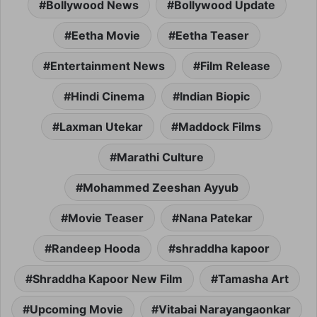
Bollywood News
Bollywood Update
Eetha Movie
Eetha Teaser
Entertainment News
Film Release
Hindi Cinema
Indian Biopic
Laxman Utekar
Maddock Films
Marathi Culture
Mohammed Zeeshan Ayyub
Movie Teaser
Nana Patekar
Randeep Hooda
shraddha kapoor
Shraddha Kapoor New Film
Tamasha Art
Upcoming Movie
Vitabai Narayangaonkar