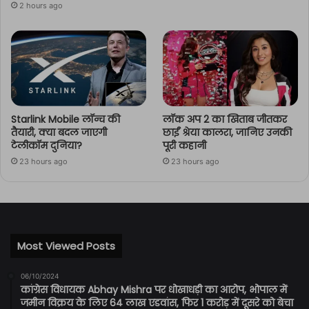
2 hours ago
Starlink Mobile लॉन्च की
लॉक अप 2 का खिताब जीतकर
तैयारी, क्या बदल जाएगी
छाईं श्रेया कालरा, जानिए उनकी
टेलीकॉम दुनिया?
पूरी कहानी
23 hours ago
23 hours ago
Most Viewed Posts
06/10/2024
कांग्रेस विधायक Abhay Mishra पर धोखाधड़ी का आरोप, भोपाल में
जमीन विक्रय के लिए 64 लाख एडवांस, फिर 1 करोड़ में दूसरे को बेचा