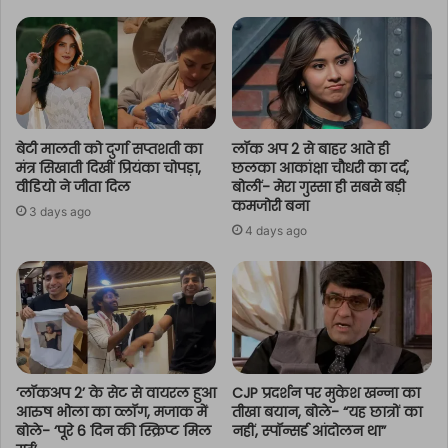
बेटी मालती को दुर्गा सप्तशती का
लॉक अप 2 से बाहर आते ही
मंत्र सिखाती दिखीं प्रियंका चोपड़ा,
छलका आकांक्षा चौधरी का दर्द,
वीडियो ने जीता दिल
बोलीं- मेरा गुस्सा ही सबसे बड़ी
कमजोरी बना
3 days ago
4 days ago
‘लॉकअप 2’ के सेट से वायरल हुआ
CJP प्रदर्शन पर मुकेश खन्ना का
आरुष भोला का व्लॉग, मजाक में
तीखा बयान, बोले- “यह छात्रों का
बोले- ‘पूरे 6 दिन की स्क्रिप्ट मिल
नहीं, स्पॉन्सर्ड आंदोलन था”