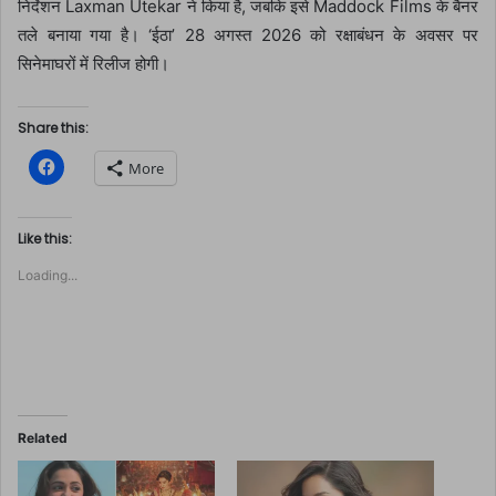
निर्देशन
Laxman Utekar
ने किया है, जबकि इसे
Maddock Films
के बैनर
तले बनाया गया है। ‘ईठा’ 28 अगस्त 2026 को रक्षाबंधन के अवसर पर
सिनेमाघरों में रिलीज होगी।
Share this:
C
More
l
i
c
k
t
Like this:
o
s
Loading...
h
a
r
e
o
n
F
a
c
e
b
o
Related
o
k
(
O