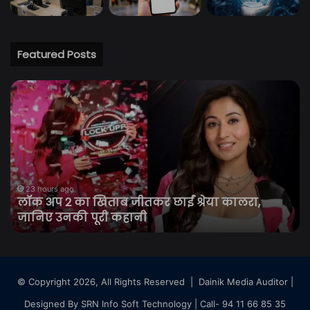
Featured Posts
लॉक
झा
अप
छात
2
आं
का
आ
खिताब
फि
जीतकर
निर
छाईं
मोड
श्रेया
पर,
23 hours ago
लॉक अप 2 का खिताब जीतकर छाईं श्रेया कालरा,
कालरा,
वि
जानिए उनकी पूरी कहानी
जानिए
मार्
उनकी
से
पूरी
बढ़े
कहानी
दबा
सर
© Copyright 2026, All Rights Reserved |
Dainik Media Auditor
|
छात
Designed By
SRN Info Soft Technology
| Call- 94 11 66 85 35
वार्त