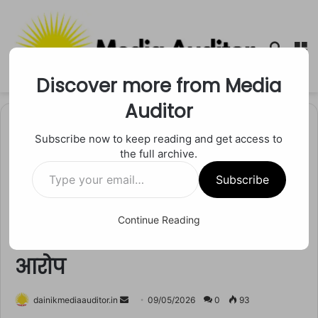
Searc
M
for
Discover more from Media
Auditor
Home
/
मध्य प्रदेश
Subscribe now to keep reading and get access to
the full archive.
मध्य प्रदेश
मैहर
रीवा
सतना
Type
रामनगर में रेत माफियाओं का
Subscribe
your
email…
आतंक! जंगल छलनी, महुआ के पेड़
Continue Reading
काटे गए, प्रशासन पर संरक्षण के
आरोप
Send
dainikmediaauditor.in
09/05/2026
0
93
an