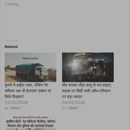
s
Loading...
h
a
r
e
o
n
F
a
c
e
b
o
Related
o
k
(
O
p
e
n
s
i
n
कुबरी में हाईवा जब्त, लेकिन रेत
मौत बनकर दौड़ा बालू से भरा हाइवा,
n
माफिया अब भी बेलगाम! एक्शन या
सड़क पर बिछीं लाशें अवैध परिवहन
e
w
सिर्फ दिखावा?
पर बड़ा सवाल
w
03/05/2026
04/05/2026
i
n
In "भोपाल"
In "भोपाल"
d
o
w
)