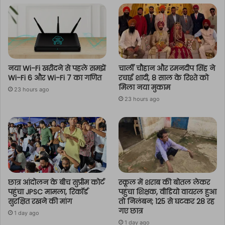
नया Wi-Fi खरीदने से पहले समझें
चार्ली चौहान और रमनदीप सिंह ने
Wi-Fi 6 और Wi-Fi 7 का गणित
रचाई शादी, 8 साल के रिश्ते को
मिला नया मुकाम
23 hours ago
23 hours ago
छात्र आंदोलन के बीच सुप्रीम कोर्ट
स्कूल में शराब की बोतल लेकर
पहुंचा JPSC मामला, रिकॉर्ड
पहुंचा शिक्षक, वीडियो वायरल हुआ
सुरक्षित रखने की मांग
तो निलंबन; 125 से घटकर 28 रह
गए छात्र
1 day ago
1 day ago