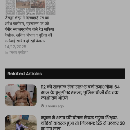
जैतपुर क्षेत्र में दिनदहाड़े रेत का
अवैध कारोबार, प्रशासन पर उठे
गंभीर सवालग्रामीण बोले रेत माफिया
बेखौफ, खनिज विभाग व पुलिस की
कार्रवाई साबित हो रही बेअसर
14/12/2025
In "मध्य प्रदेश"
Related Articles
112 की तत्काल सेवा रातभर बनी तमाशबीन! 64
साल के बुजुर्ग पर हमला, पुलिस बोली रोड तक
लाओ तब आएंगे
3 hours ago
स्कूल में शराब की बोतल लेकर पहुंचा शिक्षक,
वीडियो वायरल हुआ तो निलंबन; 125 से घटकर 28
रह गए छात्र