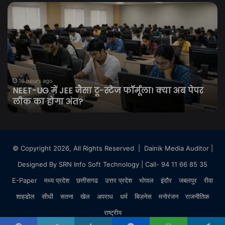
NEET-
शेय
UG
बा
में
में
JEE
शा
जैसा
शु
टू-
सें
स्टेज
20
फॉर्मूला!
अं
16 hours ago
ी
NEET-UG में JEE जैसा टू-स्टेज फॉर्मूला! क्या अब पेपर
क्या
से
लीक का होगा अंत?
अब
ज्य
पेपर
चढ़
लीक
का
होगा
© Copyright 2026, All Rights Reserved |
Dainik Media Auditor
|
अंत?
Designed By
SRN Info Soft Technology
| Call- 94 11 66 85 35
E-Paper
मध्य प्रदेश
छत्तीसगढ
उत्तर प्रदेश
भोपाल
इंदौर
जबलपुर
रीवा
शाहडोल
सीधी
सतना
खेल
अपराध
धर्म
बिज़नेस
मनोरंजन
राजनीतिक
राष्ट्रीय