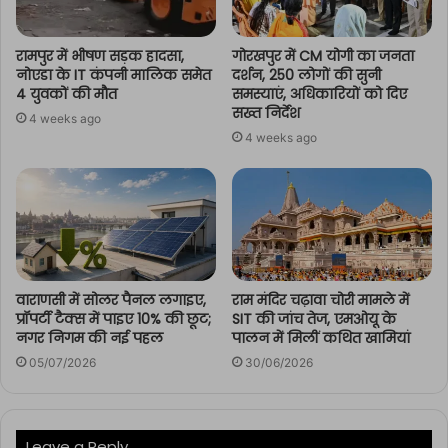
रामपुर में भीषण सड़क हादसा,
गोरखपुर में CM योगी का जनता
नोएडा के IT कंपनी मालिक समेत
दर्शन, 250 लोगों की सुनी
4 युवकों की मौत
समस्याएं, अधिकारियों को दिए
सख्त निर्देश
4 weeks ago
4 weeks ago
वाराणसी में सोलर पैनल लगाइए,
राम मंदिर चढ़ावा चोरी मामले में
प्रॉपर्टी टैक्स में पाइए 10% की छूट;
SIT की जांच तेज, एमओयू के
नगर निगम की नई पहल
पालन में मिलीं कथित खामियां
05/07/2026
30/06/2026
Leave a Reply