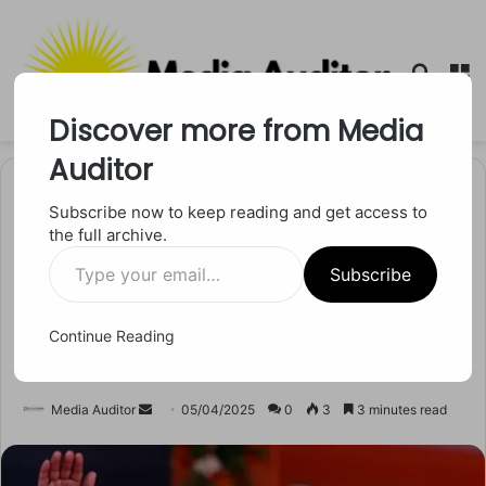
Searc
M
for
Discover more from Media
Auditor
Home
/
उत्तर प्रदेश
Subscribe now to keep reading and get access to
the full archive.
उत्तर प्रदेश
Type
माफिया राज खत्म, मेडिकल
Subscribe
your
email…
कॉलेज की पहचान बनी ज़िले: योगी
Continue Reading
आदित्यनाथ
Send
Media Auditor
05/04/2025
0
3
3 minutes read
an
email