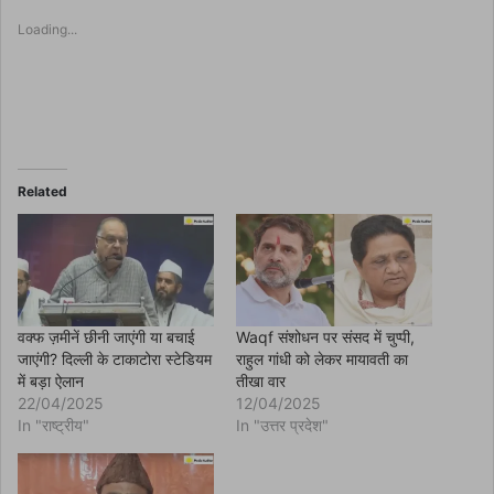
o
s
Loading...
h
a
r
e
o
n
F
a
c
e
b
o
Related
o
k
(
O
p
e
n
s
i
n
वक्फ ज़मीनें छीनी जाएंगी या बचाई
Waqf संशोधन पर संसद में चुप्पी,
n
जाएंगी? दिल्ली के टाकाटोरा स्टेडियम
राहुल गांधी को लेकर मायावती का
e
w
में बड़ा ऐलान
तीखा वार
w
22/04/2025
12/04/2025
i
n
In "राष्ट्रीय"
In "उत्तर प्रदेश"
d
o
w
)