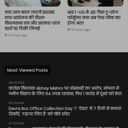
क्या आज बदल जाएगी झारखंड
NEET-UG में JEE जैसा टू-स्टेज
छात्र आंदोलन की दिशा?
फॉर्मूला! क्या अब पेपर लीक का
विधानसभा सत्र और सरकार-छात्र
होगा अंत?
वार्ता पर टिकी निगाहें
16 hours ago
15 hours ago
Most Viewed Posts
06/10/2024
कांग्रेस विधायक Abhay Mishra पर धोखाधड़ी का आरोप, भोपाल में
जमीन विक्रय के लिए 64 लाख एडवांस, फिर 1 करोड़ में दूसरे को बेचा
03/10/2024
Devra Box Office Collection Day 7: ‘देवरा’ ने 7 दिनों में बनाया
रिकॉर्ड, ‘टाइगर ज़िंदा है’ को पीछे छोड़ा
01/10/2024