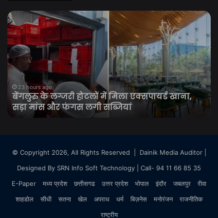
बेंगलुरु
नय
के
Wi
लग्जरी
Fi
होटलों
खर
में
से
मिला
पहल
एक्सपायर्ड
समझ
खाना,
Wi
23 hours ago
बेंगलुरु के लग्जरी होटलों में मिला एक्सपायर्ड खाना,
सड़ा
Fi
सड़ा मांस और फंगस लगी सब्जियां
मांस
6
और
औ
फंगस
Wi
लगी
Fi
सब्जियां
7
© Copyright 2026, All Rights Reserved |
Dainik Media Auditor
|
का
Designed By
SRN Info Soft Technology
| Call- 94 11 66 85 35
गण
E-Paper
मध्य प्रदेश
छत्तीसगढ
उत्तर प्रदेश
भोपाल
इंदौर
जबलपुर
रीवा
शाहडोल
सीधी
सतना
खेल
अपराध
धर्म
बिज़नेस
मनोरंजन
राजनीतिक
राष्ट्रीय