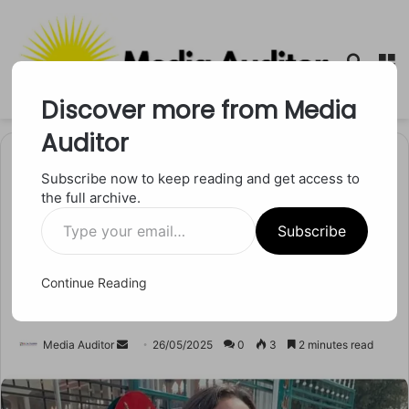
Searc
M
for
Discover more from Media
Auditor
Home
/
राष्ट्रीय
Subscribe now to keep reading and get access to
the full archive.
राष्ट्रीय
Type
पाकिस्तान में क्यों मिली ज्योति
Subscribe
your
email…
मल्होत्रा को हथियारबंद सुरक्षा क्या
Continue Reading
सच में चल रहा था जासूसी का खेल
Send
Media Auditor
26/05/2025
0
3
2 minutes read
an
email