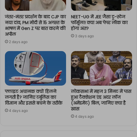
जंतर-मंतर प्रदर्शन के बाद CJP का
NEET-UG में JEE जैसा टू-स्टेज
नया दांव, PM मोदी से 15 अगस्त के
फॉर्मूला! क्या अब पेपर लीक का
भाषण में Gen Z पर बात करने की
होगा अंत?
अपील
3 days ago
2 days ago
फ्लाइट अचानक क्यों हिलने
लोकसभा में महज 3 मिनट में पास
लगती है? जानिए टर्बुलेंस का
हुआ टैक्सेशन एंड अदर लॉज
विज्ञान और इससे बचने के तरीके
(अमेंडमेंट) बिल, जानिए क्या है
खास
4 days ago
4 days ago