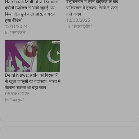
n
Harshaali Malhotra Dance:
बलूचिस्तान में ट्रेन हाईजैक के बाद
n
हर्षाली मल्होत्रा ने ‘लंबी जुदाई’ पर
पाकिस्तान में हड़कंप, रेलवे ने उठाए
e
w
किया दिल छूने वाला डांस, वायरल
कड़े कदम
w
हुआ वीडियो
12/03/2025
i
n
12/11/2024
In "अंतर्राष्ट्रीय"
d
In "मनोरंजन"
o
w
)
Delhi News: हसीन की गिरफ्तारी
से खुला जासूसी का पर्दाफाश, भारत में
फैलाना चाहता था बड़ा जाल
05/06/2025
In "अपराध"