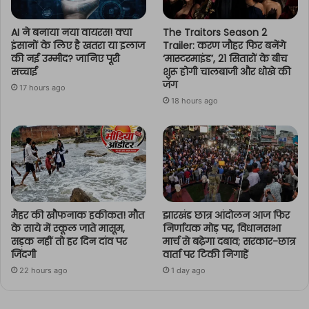
AI ने बनाया नया वायरस! क्या
The Traitors Season 2
इंसानों के लिए है खतरा या इलाज
Trailer: करण जौहर फिर बनेंगे
की नई उम्मीद? जानिए पूरी
‘मास्टरमाइंड’, 21 सितारों के बीच
सच्चाई
शुरू होगी चालबाजी और धोखे की
जंग
17 hours ago
18 hours ago
मैहर की खौफनाक हकीकत! मौत
झारखंड छात्र आंदोलन आज फिर
के साये में स्कूल जाते मासूम,
निर्णायक मोड़ पर, विधानसभा
सड़क नहीं तो हर दिन दांव पर
मार्च से बढ़ेगा दबाव; सरकार-छात्र
जिंदगी
वार्ता पर टिकी निगाहें
22 hours ago
1 day ago