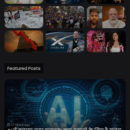
Featured Posts
The
Traitors
Season
2
Trailer:
करण
जौहर
18 hours ago
The Traitors Season 2 Trailer: करण ज
फिर