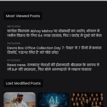
Most Viewed Posts
06/10/2024
कांग्रेस विधायक Abhay Mishra पर धोखाधड़ी का आरोप, भोपाल में
जमीन विक्रय के लिए 64 लाख एडवांस, फिर 1 करोड़ में दूसरे को बेचा
03/10/2024
Devra Box Office Collection Day 7: ‘देवरा’ ने 7 दिनों में बनाया
रिकॉर्ड, ‘टाइगर ज़िंदा है’ को पीछे छोड़ा
01/10/2024
Rewa news. दलबदलु नेताओं की ईमानदारी: बीरखाम के सरपंच ने
ली BJP की सदस्यता , फिर बोले भाजपाइयों ने जबरन फंसाया
Last Modified Posts