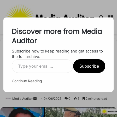
Searc
M
for
Discover more from Media
Auditor
Home
/
अपराध
Subscribe now to keep reading and get access to
the full archive.
अपराध
Type
पहले गला दबाया फिर किया
Subscribe
your
email…
बेरहमी से हमला: मक्के के खेत में
Continue Reading
मिली युवती की लाश
Send
Media Auditor
04/06/2025
0
5
2 minutes read
an
email