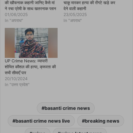
की खौफनाक कहानी जानिए कैसे मां
चाकू मारकर हत्या की रोंगटे खड़े कर
e
w
ने रचा प्रेमी के साथ खतरनाक प्लान
देने वाली कहानी
w
01/06/2025
23/05/2025
i
n
In "अपराध"
In "अपराध"
d
o
w
)
UP Crime News: व्यापारी
शोभित कौशल की हत्या, क्रूरता की
सभी सीमाएँ पार
20/10/2024
In "उत्तर प्रदेश"
basanti crime news
basanti crime news live
breaking news