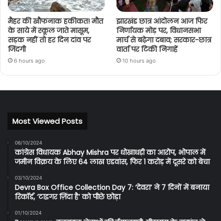
मैहर की खौफनाक हकीकत! मौत
झारखंड छात्र आंदोलन आज फिर
के साये में स्कूल जाते मासूम,
निर्णायक मोड़ पर, विधानसभा
सड़क नहीं तो हर दिन दांव पर
मार्च से बढ़ेगा दबाव; सरकार-छात्र
जिंदगी
वार्ता पर टिकी निगाहें
6 hours ago
10 hours ago
Most Viewed Posts
06/10/2024
कांग्रेस विधायक Abhay Mishra पर धोखाधड़ी का आरोप, भोपाल में
जमीन विक्रय के लिए 64 लाख एडवांस, फिर 1 करोड़ में दूसरे को बेचा
03/10/2024
Devra Box Office Collection Day 7: ‘देवरा’ ने 7 दिनों में बनाया
रिकॉर्ड, ‘टाइगर ज़िंदा है’ को पीछे छोड़ा
01/10/2024