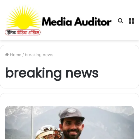
Searc
M
for
Home
/
breaking news
breaking news