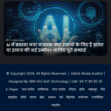
The
म
Traitors
क
Season
ख
2
ह
Trailer:
म
करण
क
जौहर
स
2 hours ago
The Traitors Season 2 Trailer: करण जौहर फिर बनेंगे
फिर
में
ा
‘मास्टरमाइंड’, 21 सितारों के बीच शुरू होगी चालबाजी और
बनेंगे
स
धोखे की जंग
‘मास्टरमाइंड’,
ज
21
म
सितारों
स
के
नह
बीच
त
© Copyright 2026, All Rights Reserved |
Dainik Media Auditor
|
शुरू
ह
Designed By
SRN Info Soft Technology
| Call- 94 11 66 85 35
होगी
द
चालबाजी
दा
E-Paper
मध्य प्रदेश
छत्तीसगढ
उत्तर प्रदेश
भोपाल
इंदौर
जबलपुर
रीवा
और
प
धोखे
शाहडोल
सीधी
सतना
खेल
अपराध
धर्म
बिज़नेस
मनोरंजन
राजनीतिक
ज
की
राष्ट्रीय
जंग