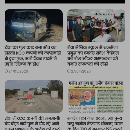
रीवा का पुल कांड बना मौत का
रीवा सैनिक स्कूल में थलसेना
रास्ता! KCC कंपनी की लापरवाही
प्रमुख का दमदार संदेश: कैडेट्स
से टूटा पुल, भारी टैंकर हादसे ने
बनें रोल मॉडल असफलता को
उड़ाए सिस्टम के होश
बनाएं सफलता की सीढ़ी
24/05/2026
27/04/2026
रीवा में KCC कंपनी की मनमानी!
मनरेगा का नाम बदला, अब पूज्य
बंद बीहर नदी पुल से दौड़ रहे भारी
बापू ग्रामीण रोजगार योजना; काम
वाहन प्रशासन के आदेश को खुली
के दिन 100 से बढ़ाकर 125 करने