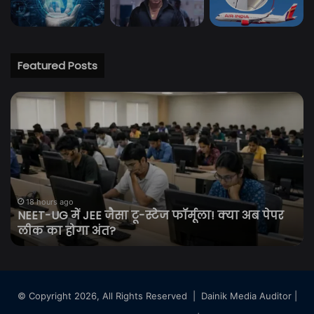
Featured Posts
NEET-
शेय
UG
बा
में
में
JEE
शा
जैसा
शु
टू-
सें
स्टेज
20
फॉर्मूला!
अं
18 hours ago
ी
NEET-UG में JEE जैसा टू-स्टेज फॉर्मूला! क्या अब पेपर
क्या
से
लीक का होगा अंत?
अब
ज्य
पेपर
चढ़
लीक
का
होगा
© Copyright 2026, All Rights Reserved |
Dainik Media Auditor
|
अंत?