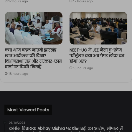
17 hours ago
17 hours ago
क्या आज बदल जाएगी झारखंड
NEET-UG में JEE जैसा टू-स्टेज
छात्र आंदोलन की दिशा?
फॉर्मूला! क्या अब पेपर लीक का
विधानसभा सत्र और सरकार-छात्र
होगा अंत?
वार्ता पर टिकी निगाहें
18 hours ago
18 hours ago
Most Viewed Posts
06/10/2024
कांग्रेस विधायक Abhay Mishra पर धोखाधड़ी का आरोप, भोपाल में