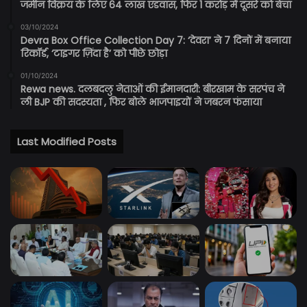
जमीन विक्रय के लिए 64 लाख एडवांस, फिर 1 करोड़ में दूसरे को बेचा
03/10/2024
Devra Box Office Collection Day 7: ‘देवरा’ ने 7 दिनों में बनाया
रिकॉर्ड, ‘टाइगर ज़िंदा है’ को पीछे छोड़ा
01/10/2024
Rewa news. दलबदलु नेताओं की ईमानदारी: बीरखाम के सरपंच ने
ली BJP की सदस्यता , फिर बोले भाजपाइयों ने जबरन फंसाया
Last Modified Posts