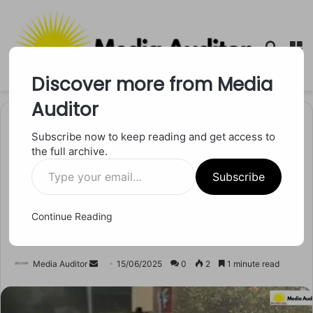
Searc
M
for
Discover more from Media
Auditor
Home
/
छत्तीसगढ
Subscribe now to keep reading and get access to
the full archive.
छत्तीसगढ
Type
भिलाई के स्पा सेंटर में चल रही थी
Subscribe
your
email…
शर्मनाक हरकतें, पुलिस ने मारा
Continue Reading
छापा तो खुली पोल
Send
Media Auditor
15/06/2025
0
2
1 minute read
an
email