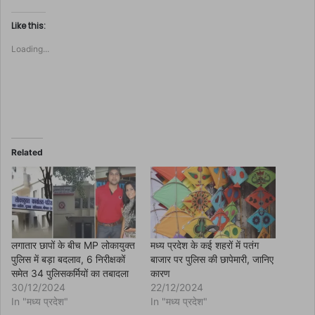
c
k
t
Like this:
o
s
Loading...
h
a
r
e
o
n
F
a
c
e
b
o
Related
o
k
(
O
p
e
n
s
i
n
लगातार छापों के बीच MP लोकायुक्त
मध्य प्रदेश के कई शहरों में पतंग
n
पुलिस में बड़ा बदलाव, 6 निरीक्षकों
बाजार पर पुलिस की छापेमारी, जानिए
e
w
समेत 34 पुलिसकर्मियों का तबादला
कारण
w
30/12/2024
22/12/2024
i
n
In "मध्य प्रदेश"
In "मध्य प्रदेश"
d