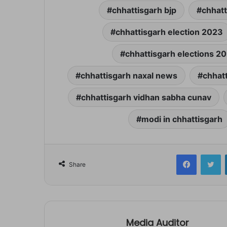
chhattisgarh bjp
chhat
chhattisgarh election 2023
chhattisgarh elections 2
chhattisgarh naxal news
chhat
chhattisgarh vidhan sabha cunav
modi in chhattisgarh
Facebook
Tw
Share
Media Auditor