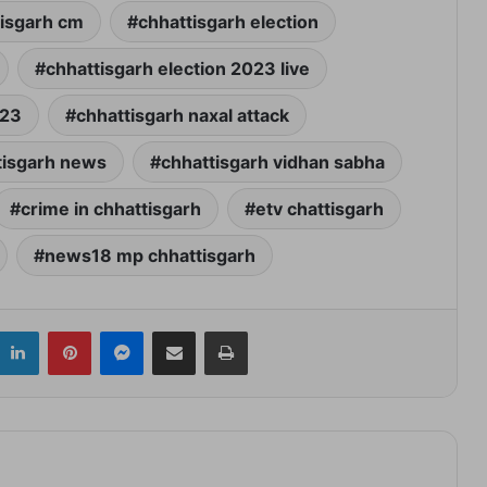
tisgarh cm
chhattisgarh election
chhattisgarh election 2023 live
023
chhattisgarh naxal attack
tisgarh news
chhattisgarh vidhan sabha
crime in chhattisgarh
etv chattisgarh
news18 mp chhattisgarh
itter
LinkedIn
Pinterest
Messenger
Share via Email
Print