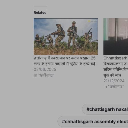
c
e
b
o
Related
o
k
(
O
p
e
n
s
i
n
n
e
छत्तीसगढ़ में नक्सलवाद पर करारा प्रहार: 25
Chhattisgarh N
w
लाख के इनामी नक्सली भी पुलिस के हत्थे चढ़े!
विशाखापत्तनम जा र
w
i
02/06/2025
संदिग्ध परिस्थितिय
n
In "छत्तीसगढ"
शुरू की जांच
d
o
21/12/2024
w
In "छत्तीसगढ"
)
chattisgarh naxal
chhattisgarh assembly elec