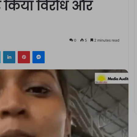
 किया विरोध और
0
5
2 minutes read
ok
Twitter
LinkedIn
Pinterest
Messenger