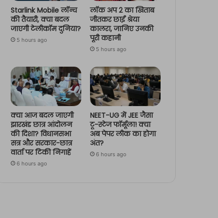
Starlink Mobile लॉन्च
लॉक अप 2 का खिताब
की तैयारी, क्या बदल
जीतकर छाईं श्रेया
जाएगी टेलीकॉम दुनिया?
कालरा, जानिए उनकी
पूरी कहानी
5 hours ago
5 hours ago
क्या आज बदल जाएगी
NEET-UG में JEE जैसा
झारखंड छात्र आंदोलन
टू-स्टेज फॉर्मूला! क्या
की दिशा? विधानसभा
अब पेपर लीक का होगा
सत्र और सरकार-छात्र
अंत?
वार्ता पर टिकी निगाहें
6 hours ago
6 hours ago