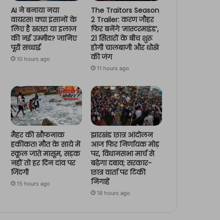
AI ने बनाया नया
The Traitors Season
वायरस! क्या इंसानों के
2 Trailer: करण जौहर
लिए है खतरा या इलाज
फिर बनेंगे ‘मास्टरमाइंड’,
की नई उम्मीद? जानिए
21 सितारों के बीच शुरू
पूरी सच्चाई
होगी चालबाजी और धोखे
की जंग
10 hours ago
11 hours ago
मैहर की खौफनाक
झारखंड छात्र आंदोलन
हकीकत! मौत के साये में
आज फिर निर्णायक मोड़
स्कूल जाते मासूम, सड़क
पर, विधानसभा मार्च से
नहीं तो हर दिन दांव पर
बढ़ेगा दबाव; सरकार-
जिंदगी
छात्र वार्ता पर टिकी
निगाहें
15 hours ago
18 hours ago