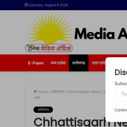
Saturday, August 8 2026
E-Paper
मध्य प्रदेश
छत्तीसगढ
उत्तर प्रदेश
भोपाल
Dis
Subscr
Type
Home
/
छत्तीसगढ
/
Chhattisgarh News: नक्सल प्रभावित परिवार आज
your
असर
email…
Contin
छत्तीसगढ
Chhattisgarh Ne