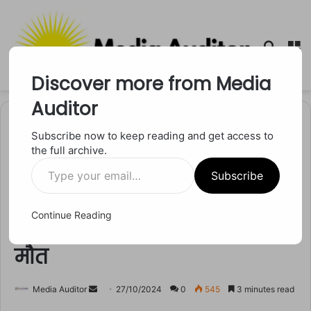
Searc
M
for
Discover more from Media
Auditor
Home
/
छत्तीसगढ
Subscribe now to keep reading and get access to
the full archive.
छत्तीसगढ
Type
Chhattisgarh News: छत्तीसगढ़
Subscribe
your
email…
की राजधानी रायपुर में एसी
Continue Reading
विस्फोट से हुई दुर्घटना, दो लोगों की
मौत
Send
Media Auditor
27/10/2024
0
545
3 minutes read
an