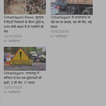
p
e
n
s
i
n
Chhattisgarh News: सुरगुजा
Chhattisgarh से प्रयागराज जा
n
में मिट्टी निकालने के दौरान दुर्घटना,
रही बस का हादसा, एक की मौत, कई
e
w
टनल जैसी खदान में दो ग्रामीणों की
घायल
w
मौत
19/02/2025
i
n
10/10/2024
In "छत्तीसगढ"
d
In "छत्तीसगढ"
o
w
)
Chhattisgarh: जगदलपुर में
शनिवार से रात तक दुर्घटनाओं की
झड़ी, 2 की मौत, 11 घायल
23/02/2025
In "छत्तीसगढ"