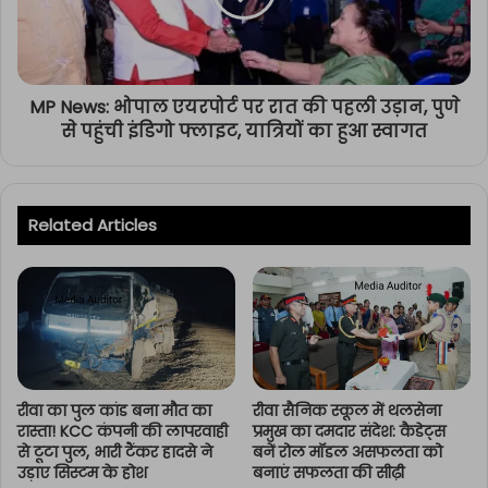
MP News: भोपाल एयरपोर्ट पर रात की पहली उड़ान, पुणे
से पहुंची इंडिगो फ्लाइट, यात्रियों का हुआ स्वागत
Related Articles
रीवा का पुल कांड बना मौत का
रीवा सैनिक स्कूल में थलसेना
रास्ता! KCC कंपनी की लापरवाही
प्रमुख का दमदार संदेश: कैडेट्स
से टूटा पुल, भारी टैंकर हादसे ने
बनें रोल मॉडल असफलता को
उड़ाए सिस्टम के होश
बनाएं सफलता की सीढ़ी