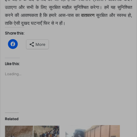
उठाएगा और सभी के लिए सुरक्षित माहौल सुनिश्चित करेगा। हमें यह सुनिश्चित
करने की आवश्यकता है कि हमारे आस-पास का
वातावरण
सुरक्षित और स्वस्थ हो,
ताकि ऐसी दुखद घटनाएँ फिर से न हों।
Share this:
C
More
l
i
c
k
t
Like this:
o
s
Loading...
h
a
r
e
o
n
F
a
c
e
b
o
Related
o
k
(
O