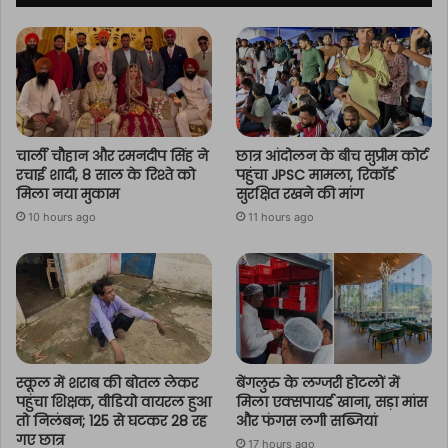
चार्ली चौहान और रमनदीप सिंह ने
छात्र आंदोलन के बीच सुप्रीम कोर्ट
रचाई शादी, 8 साल के रिश्ते को
पहुंचा JPSC मामला, रिकॉर्ड
मिला नया मुकाम
सुरक्षित रखने की मांग
10 hours ago
11 hours ago
स्कूल में शराब की बोतल लेकर
बेंगलुरु के लग्जरी होटलों में
पहुंचा शिक्षक, वीडियो वायरल हुआ
मिला एक्सपायर्ड खाना, सड़ा मांस
तो निलंबन; 125 से घटकर 28 रह
और फंगस लगी सब्जियां
गए छात्र
17 hours ago