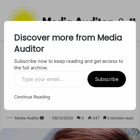
Searc
M
for
Discover more from Media
Auditor
Home
/
मध्य प्रदेश
Subscribe now to keep reading and get access to
the full archive.
मध्य प्रदेश
Type
Gwalior में कुण्ठित चिकित्सक की
Subscribe
your
email…
लापरवाही से युवक की मौत, कब
Continue Reading
होगा ऐसे डॉक्टरों पर अंकुश?
Send
Media Auditor
08/10/2024
0
347
2 minutes read
an
email