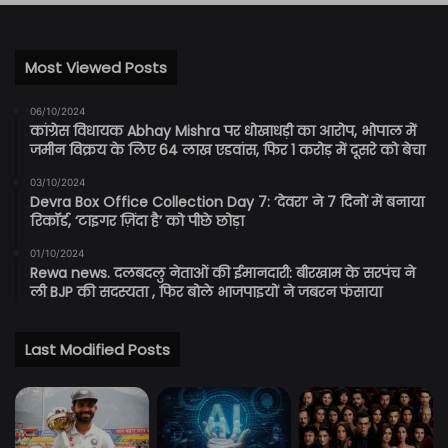
Most Viewed Posts
06/10/2024
कांग्रेस विधायक Abhay Mishra पर धोखाधड़ी का आरोप, भोपाल में
जमीन विक्रय के लिए 64 लाख एडवांस, फिर 1 करोड़ में दूसरे को बेचा
03/10/2024
Devra Box Office Collection Day 7: ‘देवरा’ ने 7 दिनों में बनाया
रिकॉर्ड, ‘टाइगर ज़िंदा है’ को पीछे छोड़ा
01/10/2024
Rewa news. दलबदलु नेताओं की ईमानदारी: बीरखाम के सरपंच ने
ली BJP की सदस्यता , फिर बोले भाजपाइयों ने जबरन फंसाया
Last Modified Posts