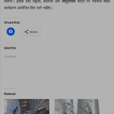
सकेगा। इसके लिए स्कूलों, कॉलेजों और
सामुदायिक
केंद्रों पर स्वास्थ्य शिक्षा
कार्यक्रम आयोजित किए जाने चाहिए।
Share this:
C
More
l
i
c
k
t
Like this:
o
s
Loading...
h
a
r
e
o
n
F
a
c
e
b
o
Related
o
k
(
O
p
e