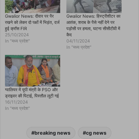
n
s
i
n
Gwalior News: दीवार पर पैर
Gwalior News: हिस्ट्रीशीटर का
n
रखने को लेकर दो पक्षों में भिड़ंत, दर्ज
आतंक, शराब के पैसे नहीं देने पर
e
w
हुई क्रॉस FIR
पड़ोसी पर हमला, घटना सीसीटीवी में
w
25/10/2024
कैद
i
n
In "मध्य प्रदेश"
04/11/2024
d
In "मध्य प्रदेश"
o
w
)
ग्वालियर में यूपी मंत्री के PSO और
ड्राइवर की पिटाई, पिस्तौल लूटी गई
16/11/2024
In "मध्य प्रदेश"
breaking news
cg news