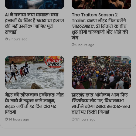
AI ने बनाया नया वायरस! क्या
The Traitors Season 2
इंसानों के लिए है खतरा या इलाज
Trailer: करण जौहर फिर बनेंगे
की नई उम्मीद? जानिए पूरी
‘मास्टरमाइंड’, 21 सितारों के बीच
सच्चाई
शुरू होगी चालबाजी और धोखे की
जंग
9 hours ago
9 hours ago
मैहर की खौफनाक हकीकत! मौत
झारखंड छात्र आंदोलन आज फिर
के साये में स्कूल जाते मासूम,
निर्णायक मोड़ पर, विधानसभा
सड़क नहीं तो हर दिन दांव पर
मार्च से बढ़ेगा दबाव; सरकार-छात्र
जिंदगी
वार्ता पर टिकी निगाहें
14 hours ago
17 hours ago