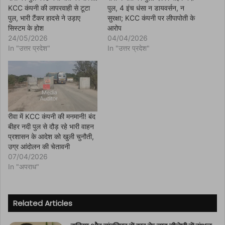
n
KCC कंपनी की लापरवाही से टूटा
पुल, 4 इंच धंसा न डायवर्सन, न
e
w
पुल, भारी टैंकर हादसे ने उड़ाए
सुरक्षा; KCC कंपनी पर लीपापोती के
w
सिस्टम के होश
आरोप
i
n
24/05/2026
04/04/2026
d
In "उत्तर प्रदेश"
In "उत्तर प्रदेश"
o
w
)
रीवा में KCC कंपनी की मनमानी! बंद
बीहर नदी पुल से दौड़ रहे भारी वाहन
प्रशासन के आदेश को खुली चुनौती,
उग्र आंदोलन की चेतावनी
07/04/2026
In "अपराध"
Related Articles