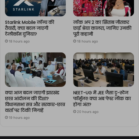
Starlink Mobile लॉन्च की
लॉक अप 2 का खिताब जीतकर
तैयारी, क्या बदल जाएगी
छाईं श्रेया कालरा, जानिए उनकी
टेलीकॉम दुनिया?
पूरी कहानी
18 hours ago
18 hours ago
क्या आज बदल जाएगी झारखंड
NEET-UG में JEE जैसा टू-स्टेज
छात्र आंदोलन की दिशा?
फॉर्मूला! क्या अब पेपर लीक का
विधानसभा सत्र और सरकार-छात्र
होगा अंत?
वार्ता पर टिकी निगाहें
20 hours ago
19 hours ago