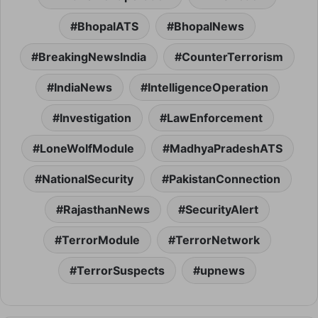
o
k
(
BhopalATS
BhopalNews
O
p
e
BreakingNewsIndia
CounterTerrorism
n
s
i
n
IndiaNews
IntelligenceOperation
n
e
w
Investigation
LawEnforcement
w
i
n
LoneWolfModule
MadhyaPradeshATS
d
o
w
)
NationalSecurity
PakistanConnection
RajasthanNews
SecurityAlert
TerrorModule
TerrorNetwork
TerrorSuspects
upnews