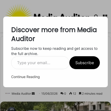
Searc
M
for
Discover more from Media
Auditor
Home
/
मध्य प्रदेश
Subscribe now to keep reading and get access to
the full archive.
मध्य प्रदेश
Type
लोन वुल्फ मॉड्यूल पर ATS का
Subscribe
your
email…
शिकंजा, इलेक्ट्रॉनिक डिवाइस और
Continue Reading
दस्तावेजों की गहन जांच जारी
Send
Media Auditor
15/06/2026
0
12
2 minutes read
an
email