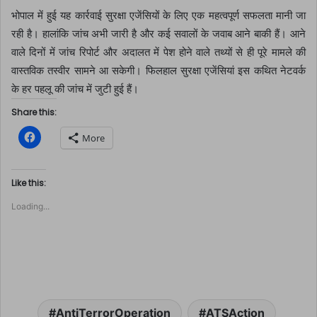
भोपाल में हुई यह कार्रवाई सुरक्षा एजेंसियों के लिए एक महत्वपूर्ण सफलता मानी जा
रही है। हालांकि जांच अभी जारी है और कई सवालों के जवाब आने बाकी हैं। आने
वाले दिनों में जांच रिपोर्ट और अदालत में पेश होने वाले तथ्यों से ही पूरे मामले की
वास्तविक तस्वीर सामने आ सकेगी। फिलहाल सुरक्षा एजेंसियां इस कथित नेटवर्क
के हर पहलू की जांच में जुटी हुई हैं।
Share this:
C
More
l
i
c
k
t
Like this:
o
s
Loading...
h
a
r
e
o
n
F
a
c
e
b
o
AntiTerrorOperation
ATSAction