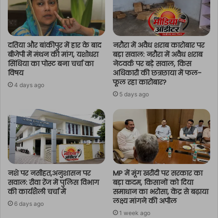
दतिया और बांकीपुर में हार के बाद
नरौरा में अवैध शराब कारोबार पर
बीजेपी में मंथन की मांग, यशोधरा
बड़ा सवाल: नरौरा में अवैध शराब
सिंधिया का पोस्ट बना चर्चा का
नेटवर्क पर बड़े सवाल, किस
विषय
अधिकारी की छत्रछाया में फल-
फूल रहा कारोबार?
4 days ago
5 days ago
नशे पर नसीहत,अनुशासन पर
MP में मूंग खरीदी पर सरकार का
सवाल: रीवा रेंज में पुलिस विभाग
बड़ा कदम, किसानों को दिया
की कार्यशैली चर्चा में
समाधान का भरोसा, केंद्र से बढ़ाया
लक्ष्य मांगने की अपील
6 days ago
1 week ago