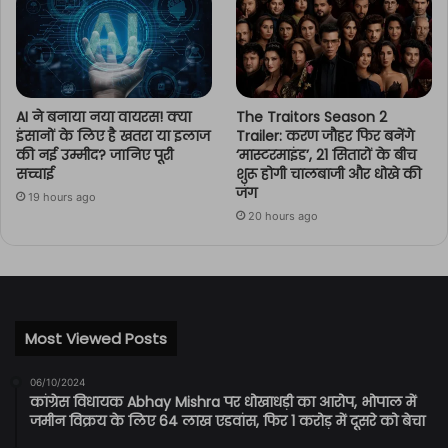
AI ने बनाया नया वायरस! क्या
The Traitors Season 2
इंसानों के लिए है खतरा या इलाज
Trailer: करण जौहर फिर बनेंगे
की नई उम्मीद? जानिए पूरी
‘मास्टरमाइंड’, 21 सितारों के बीच
सच्चाई
शुरू होगी चालबाजी और धोखे की
जंग
19 hours ago
20 hours ago
Most Viewed Posts
06/10/2024
कांग्रेस विधायक Abhay Mishra पर धोखाधड़ी का आरोप, भोपाल में
जमीन विक्रय के लिए 64 लाख एडवांस, फिर 1 करोड़ में दूसरे को बेचा