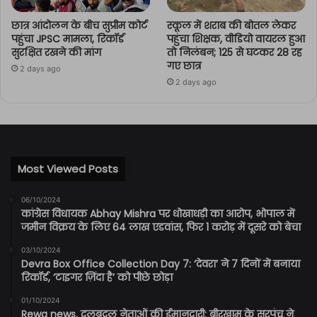
छात्र आंदोलन के बीच सुप्रीम कोर्ट
स्कूल में शराब की बोतल लेकर
पहुंचा JPSC मामला, रिकॉर्ड
पहुंचा शिक्षक, वीडियो वायरल हुआ
सुरक्षित रखने की मांग
तो निलंबन; 125 से घटकर 28 रह
गए छात्र
2 days ago
2 days ago
Most Viewed Posts
06/10/2024
कांग्रेस विधायक Abhay Mishra पर धोखाधड़ी का आरोप, भोपाल में
जमीन विक्रय के लिए 64 लाख एडवांस, फिर 1 करोड़ में दूसरे को बेचा
03/10/2024
Devra Box Office Collection Day 7: ‘देवरा’ ने 7 दिनों में बनाया
रिकॉर्ड, ‘टाइगर ज़िंदा है’ को पीछे छोड़ा
01/10/2024
Rewa news. दलबदलु नेताओं की ईमानदारी: बीरखाम के सरपंच ने