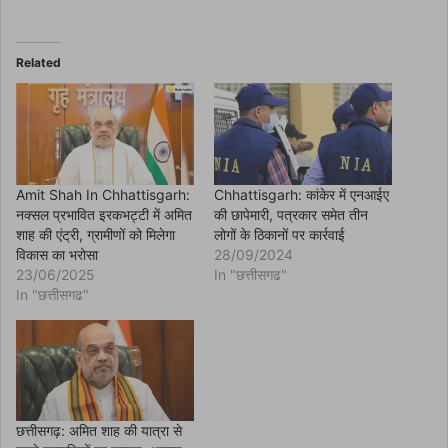
a
c
e
b
o
Related
o
k
(
O
p
e
n
s
i
n
Amit Shah In Chhattisgarh:
Chhattisgarh: कांकेर में एनआईए
n
नक्सल प्रभावित इरकभट्टी में अमित
की छापेमारी, पत्रकार समेत तीन
e
w
शाह की एंट्री, ग्रामीणों को मिलेगा
लोगों के ठिकानों पर कार्रवाई
w
विकास का भरोसा
28/09/2024
i
n
23/06/2025
In "छत्तीसगढ"
d
In "छत्तीसगढ"
o
w
)
छत्तीसगढ़: अमित शाह की यात्रा से