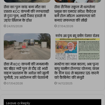
रीवा का पुल कांड बना मौत का
रीवा सैनिक स्कूल में थलसेना
रास्ता! KCC कंपनी की लापरवाही
प्रमुख का दमदार संदेश: कैडेट्स
से टूटा पुल, भारी टैंकर हादसे ने
बनें रोल मॉडल असफलता को
उड़ाए सिस्टम के होश
बनाएं सफलता की सीढ़ी
24/05/2026
27/04/2026
रीवा में KCC कंपनी की मनमानी!
मनरेगा का नाम बदला, अब पूज्य
बंद बीहर नदी पुल से दौड़ रहे भारी
बापू ग्रामीण रोजगार योजना; काम
वाहन प्रशासन के आदेश को खुली
के दिन 100 से बढ़ाकर 125 करने
चुनौती, उग्र आंदोलन की चेतावनी
को कैबिनेट की मंजूरी
07/04/2026
14/12/2025
Leave a Reply