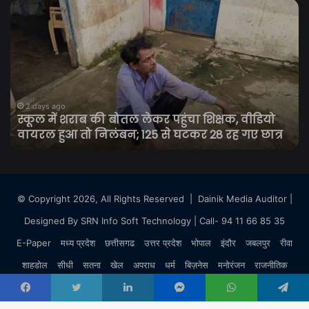
स्कूल
11
में
की
शराब
तत
की
सेव
बोतल
रा
लेकर
बनी
पहुंचा
तम
शिक्षक,
64
2 days ago
स्कूल में शराब की बोतल लेकर पहुंचा शिक्षक, वीडियो
वीडियो
सा
वायरल हुआ तो निलंबन; 125 से घटकर 28 रह गए छात्र
वायरल
के
हुआ
बुजुर
तो
पर
निलंबन;
हम
125
पु
© Copyright 2026, All Rights Reserved |
Dainik Media Auditor
|
से
बोल
Designed By
SRN Info Soft Technology
| Call- 94 11 66 85 35
घटकर
रो
28
त
E-Paper
मध्य प्रदेश
छत्तीसगढ
उत्तर प्रदेश
भोपाल
इंदौर
जबलपुर
रीवा
रह
ला
गए
शाहडोल
सीधी
सतना
खेल
अपराध
धर्म
बिज़नेस
मनोरंजन
राजनीतिक
तब
छात्र
आएं
राष्ट्रीय
Facebook
Twitter
LinkedIn
Messenger
WhatsApp
Telegram