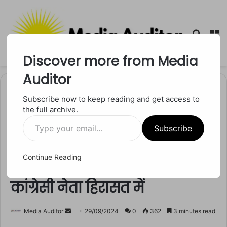
Searc
M
for
Discover more from Media
Auditor
Home
/
छत्तीसगढ
Subscribe now to keep reading and get access to
the full archive.
छत्तीसगढ
Type
Chhattisgarh में जवान की हत्या
Subscribe
your
email…
मामले में NIA की बड़ी कार्रवाई, कई
Continue Reading
संदिग्धों के ठिकानों पर छापे, तीन
कांग्रेसी नेता हिरासत में
Send
Media Auditor
29/09/2024
0
362
3 minutes read
an