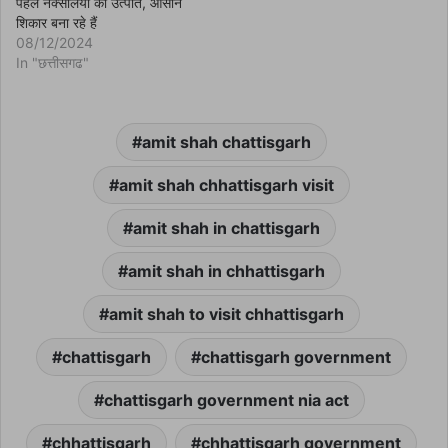
पहले नक्सलियों का उत्पात, आसान
शिकार बना रहे हैं
08/12/2024
In "छत्तीसगढ"
amit shah chattisgarh
amit shah chhattisgarh visit
amit shah in chattisgarh
amit shah in chhattisgarh
amit shah to visit chhattisgarh
chattisgarh
chattisgarh government
chattisgarh government nia act
chhattisgarh
chhattisgarh government