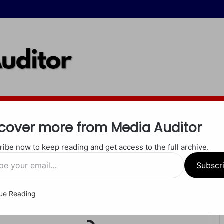
इंदौर
जबलपुर
रीवा
शाहडोल
सीधी
सतना
खेल
अपराध
धर्म
cover more from Media Auditor
ibe now to keep reading and get access to the full archive.
्रभाव में आया युवक, उल्लू को छत पर लटकाने पर वन विभाग ने की कार्रवाई
Subscr
ue Reading
 में तंत्र-मंत्र के