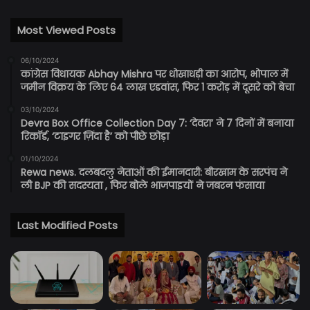
Most Viewed Posts
06/10/2024
कांग्रेस विधायक Abhay Mishra पर धोखाधड़ी का आरोप, भोपाल में
जमीन विक्रय के लिए 64 लाख एडवांस, फिर 1 करोड़ में दूसरे को बेचा
03/10/2024
Devra Box Office Collection Day 7: ‘देवरा’ ने 7 दिनों में बनाया
रिकॉर्ड, ‘टाइगर ज़िंदा है’ को पीछे छोड़ा
01/10/2024
Rewa news. दलबदलु नेताओं की ईमानदारी: बीरखाम के सरपंच ने
ली BJP की सदस्यता , फिर बोले भाजपाइयों ने जबरन फंसाया
Last Modified Posts