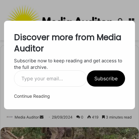
Searc
M
for
Discover more from Media
Auditor
Home
/
छत्तीसगढ
Subscribe now to keep reading and get access to
the full archive.
छत्तीसगढ
Type
IED Blast In Bijapur: नक्सलियों
Subscribe
your
email…
द्वारा लगाए गए विस्फोट से 5 जवान
Continue Reading
घायल
Send
Media Auditor
29/09/2024
0
419
3 minutes read
an
email