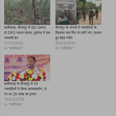
(
O
p
e
n
s
i
n
छत्तीसगढ़: बीजापुर में IED ब्लास्ट,
बीजापुर के जंगलों में नक्सलियों के
n
दो DRG जवान घायल, मुठभेड़ में एक
खिलाफ चार दिन से जारी जंग, हालात
e
w
नक्सली ढेर
हुए बेहद गंभीर
w
11/12/2024
26/04/2025
i
n
In "छत्तीसगढ"
In "छत्तीसगढ"
d
o
w
)
छत्तीसगढ़ के बीजापुर में 19
नक्सलियों ने किया आत्मसमर्पण, 9
पर था 28 लाख का इनाम
18/03/2025
In "छत्तीसगढ"