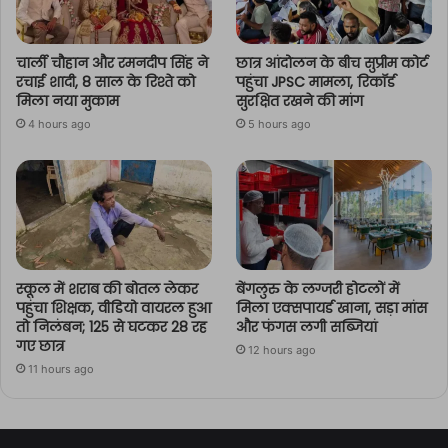
चार्ली चौहान और रमनदीप सिंह ने
छात्र आंदोलन के बीच सुप्रीम कोर्ट
रचाई शादी, 8 साल के रिश्ते को
पहुंचा JPSC मामला, रिकॉर्ड
मिला नया मुकाम
सुरक्षित रखने की मांग
4 hours ago
5 hours ago
स्कूल में शराब की बोतल लेकर
बेंगलुरु के लग्जरी होटलों में
पहुंचा शिक्षक, वीडियो वायरल हुआ
मिला एक्सपायर्ड खाना, सड़ा मांस
तो निलंबन; 125 से घटकर 28 रह
और फंगस लगी सब्जियां
गए छात्र
12 hours ago
11 hours ago