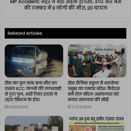
MP Accident: मैहर में बड़ा सड़क हादसा, डंपर और बस
की टक्कर में 9 लोगों की मौत, 20 घायल
Related Articles
रीवा का पुल कांड बना मौत का
रीवा सैनिक स्कूल में थलसेना
रास्ता! KCC कंपनी की लापरवाही
प्रमुख का दमदार संदेश: कैडेट्स
से टूटा पुल, भारी टैंकर हादसे ने
बनें रोल मॉडल असफलता को
उड़ाए सिस्टम के होश
बनाएं सफलता की सीढ़ी
24/05/2026
27/04/2026