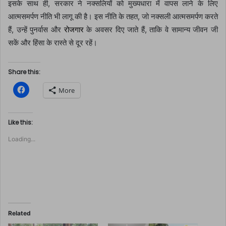
इसके साथ ही, सरकार ने नक्सलियों को मुख्यधारा में वापस लाने के लिए
आत्मसमर्पण नीति भी लागू की है। इस नीति के तहत, जो नक्सली आत्मसमर्पण करते
हैं, उन्हें पुनर्वास और
रोजगार
के अवसर दिए जाते हैं, ताकि वे सामान्य जीवन जी
सकें और हिंसा के रास्ते से दूर रहें।
Share this:
C
More
l
i
c
k
t
Like this:
o
s
Loading...
h
a
r
e
o
n
F
a
c
e
b
o
Related
o
k