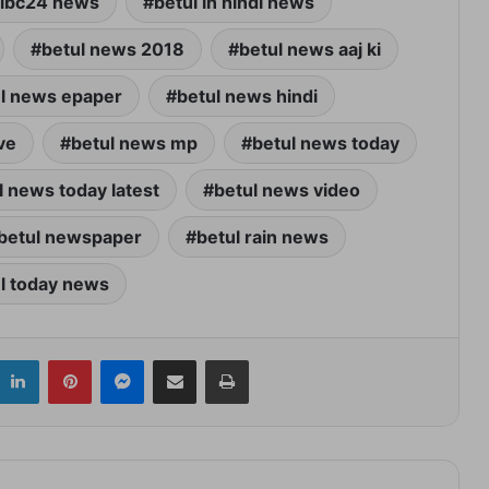
 ibc24 news
betul in hindi news
betul news 2018
betul news aaj ki
l news epaper
betul news hindi
ve
betul news mp
betul news today
l news today latest
betul news video
betul newspaper
betul rain news
l today news
itter
LinkedIn
Pinterest
Messenger
Share via Email
Print