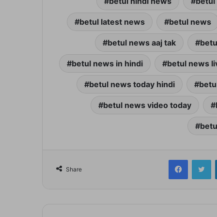
betul hindi news
betul
betul latest news
betul news
betul news aaj tak
betu
betul news in hindi
betul news li
betul news today hindi
betu
betul news video today
betu
Facebook
Tw
Share