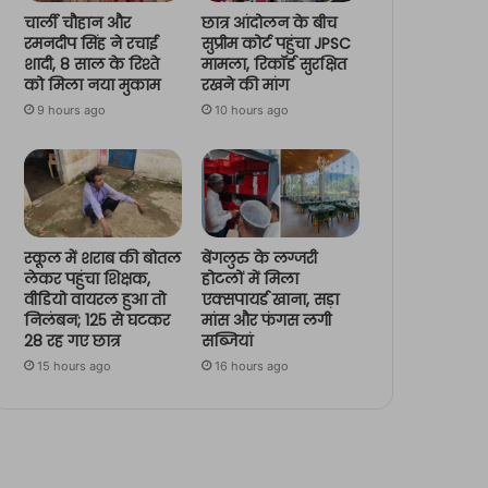
चार्ली चौहान और
छात्र आंदोलन के बीच
रमनदीप सिंह ने रचाई
सुप्रीम कोर्ट पहुंचा JPSC
शादी, 8 साल के रिश्ते
मामला, रिकॉर्ड सुरक्षित
को मिला नया मुकाम
रखने की मांग
9 hours ago
10 hours ago
स्कूल में शराब की बोतल
बेंगलुरु के लग्जरी
लेकर पहुंचा शिक्षक,
होटलों में मिला
वीडियो वायरल हुआ तो
एक्सपायर्ड खाना, सड़ा
निलंबन; 125 से घटकर
मांस और फंगस लगी
28 रह गए छात्र
सब्जियां
15 hours ago
16 hours ago