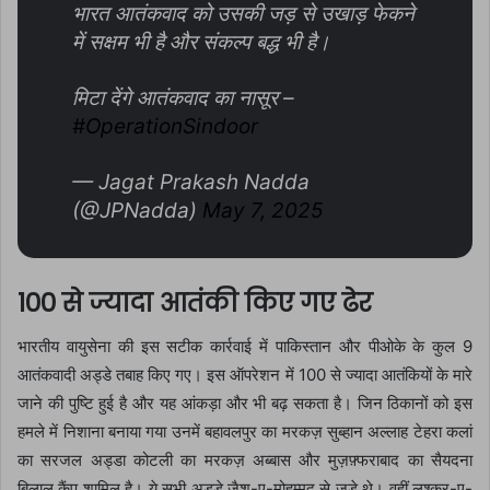
भारत आतंकवाद को उसकी जड़ से उखाड़ फेकने
में सक्षम भी है और संकल्प बद्ध भी है।
मिटा देंगे आतंकवाद का नासूर –
#OperationSindoor
— Jagat Prakash Nadda
(@JPNadda)
May 7, 2025
100 से ज्यादा आतंकी किए गए ढेर
भारतीय वायुसेना की इस सटीक कार्रवाई में पाकिस्तान और पीओके के कुल 9
आतंकवादी अड्डे तबाह किए गए। इस ऑपरेशन में 100 से ज्यादा आतंकियों के मारे
जाने की पुष्टि हुई है और यह आंकड़ा और भी बढ़ सकता है। जिन ठिकानों को इस
हमले में निशाना बनाया गया उनमें बहावलपुर का मरकज़ सुब्हान अल्लाह टेहरा कलां
का सरजल अड्डा कोटली का मरकज़ अब्बास और मुज़फ़्फराबाद का सैयदना
बिलाल कैंप शामिल है। ये सभी अड्डे जैश-ए-मोहम्मद से जुड़े थे। वहीं लश्कर-ए-