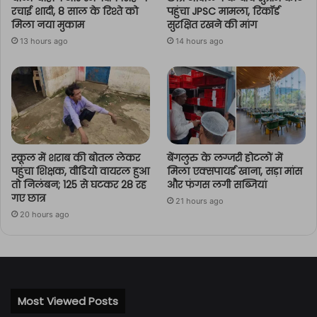
रचाई शादी, 8 साल के रिश्ते को
पहुंचा JPSC मामला, रिकॉर्ड
मिला नया मुकाम
सुरक्षित रखने की मांग
13 hours ago
14 hours ago
स्कूल में शराब की बोतल लेकर
बेंगलुरु के लग्जरी होटलों में
पहुंचा शिक्षक, वीडियो वायरल हुआ
मिला एक्सपायर्ड खाना, सड़ा मांस
तो निलंबन; 125 से घटकर 28 रह
और फंगस लगी सब्जियां
गए छात्र
21 hours ago
20 hours ago
Most Viewed Posts