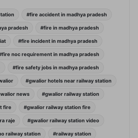
station
fire accident in madhya pradesh
dhya pradesh
fire in madhya pradesh
iat
fire incident in madhya pradesh
fire noc requirement in madhya pradesh
h
fire safety jobs in madhya pradesh
walior
gwalior hotels near railway station
walior news
gwalior railway station
 fire
gwalior railway station fire
ra raje
gwalior railway station video
o railway station
railway station