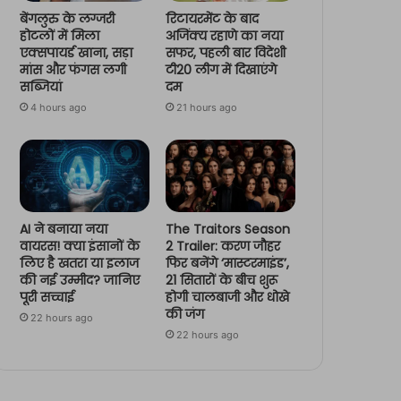
बेंगलुरु के लग्जरी
रिटायरमेंट के बाद
होटलों में मिला
अजिंक्य रहाणे का नया
एक्सपायर्ड खाना, सड़ा
सफर, पहली बार विदेशी
मांस और फंगस लगी
टी20 लीग में दिखाएंगे
सब्जियां
दम
4 hours ago
21 hours ago
AI ने बनाया नया
The Traitors Season
वायरस! क्या इंसानों के
2 Trailer: करण जौहर
लिए है खतरा या इलाज
फिर बनेंगे ‘मास्टरमाइंड’,
की नई उम्मीद? जानिए
21 सितारों के बीच शुरू
पूरी सच्चाई
होगी चालबाजी और धोखे
की जंग
22 hours ago
22 hours ago