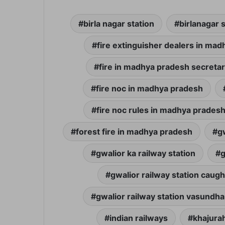
birla nagar station
birlanagar 
fire extinguisher dealers in ma
fire in madhya pradesh secretar
fire noc in madhya pradesh
fire noc rules in madhya prades
forest fire in madhya pradesh
g
gwalior ka railway station
g
gwalior railway station caught
gwalior railway station vasundha
indian railways
khajurah