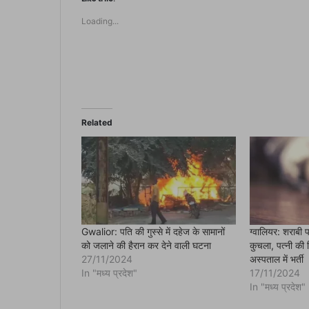
o
s
Loading...
h
a
r
e
o
n
F
a
c
e
b
o
Related
o
k
(
O
p
e
n
s
i
n
n
e
Gwalior: पति की गुस्से में दहेज के सामानों
ग्वालियर: शराबी प
w
को जलाने की हैरान कर देने वाली घटना
कुचला, पत्नी की
w
i
27/11/2024
अस्पताल में भर्ती
n
In "मध्य प्रदेश"
17/11/2024
d
o
In "मध्य प्रदेश"
w
)