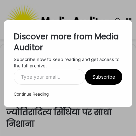
Searc
M
for
Discover more from Media
Auditor
Home
/
मध्य प्रदेश
Subscribe now to keep reading and get access to
the full archive.
मध्य प्रदेश
Type
Digvijaya Singh News: शिवपुरी
Subscribe
your
email…
रोड पर घुटनों तक कीचड़, दिग्विजय
Continue Reading
सिंह ने वीडियो देखकर
ज्योतिरादित्य सिंधिया पर साधा
निशाना