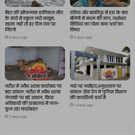
मैहर की खौफनाक हकीकत! मौत
दतिया और बांकीपुर में हार के बाद
के साये में स्कूल जाते मासूम,
बीजेपी में मंथन की मांग, यशोधरा
सड़क नहीं तो हर दिन दांव पर
सिंधिया का पोस्ट बना चर्चा का
जिंदगी
विषय
3 days ago
6 days ago
नरौरा में अवैध शराब कारोबार पर
नशे पर नसीहत,अनुशासन पर
बड़ा सवाल: नरौरा में अवैध शराब
सवाल: रीवा रेंज में पुलिस विभाग
नेटवर्क पर बड़े सवाल, किस
की कार्यशैली चर्चा में
अधिकारी की छत्रछाया में फल-
1 week ago
फूल रहा कारोबार?
7 days ago