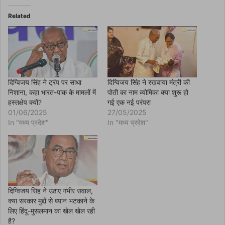
e
b
o
Related
o
k
(
O
p
e
n
s
i
n
दिग्विजय सिंह ने ट्रंप पर साधा
दिग्विजय सिंह ने रखवाया मंत्री की
n
निशाना, कहा भारत-पाक के मामलों में
पोती का नाम व्योमिका क्या शुरू हो
e
w
हस्तक्षेप क्यों?
गई एक नई परंपरा
w
01/06/2025
27/05/2025
i
n
In "मध्य प्रदेश"
In "मध्य प्रदेश"
d
o
w
)
दिग्विजय सिंह ने उठाए गंभीर सवाल,
क्या सरकार मुद्दों से ध्यान भटकाने के
लिए हिंदू-मुसलमान का खेल खेल रही
है?