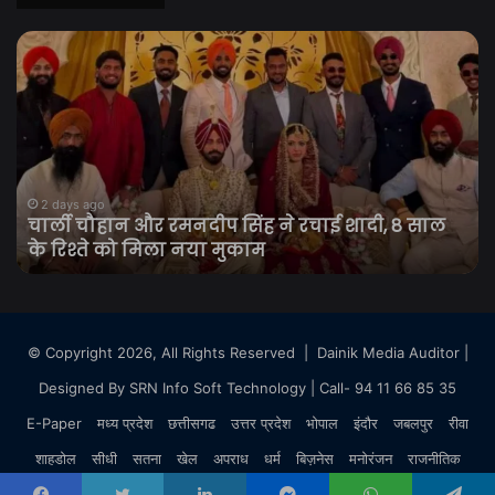
चार्ली
C
चौहान
योग
और
ने
रमनदीप
कां
सिंह
यात
ने
को
रचाई
बता
शादी,
सम
2 days ago
चार्ली चौहान और रमनदीप सिंह ने रचाई शादी, 8 साल
8
का
के रिश्ते को मिला नया मुकाम
साल
महाप
के
श्रद
रिश्ते
के
को
सा
मिला
सेव
© Copyright 2026, All Rights Reserved |
Dainik Media Auditor
|
नया
औ
Designed By
SRN Info Soft Technology
| Call- 94 11 66 85 35
मुकाम
अन
का
E-Paper
मध्य प्रदेश
छत्तीसगढ
उत्तर प्रदेश
भोपाल
इंदौर
जबलपुर
रीवा
दिय
शाहडोल
सीधी
सतना
खेल
अपराध
धर्म
बिज़नेस
मनोरंजन
राजनीतिक
संद
राष्ट्रीय