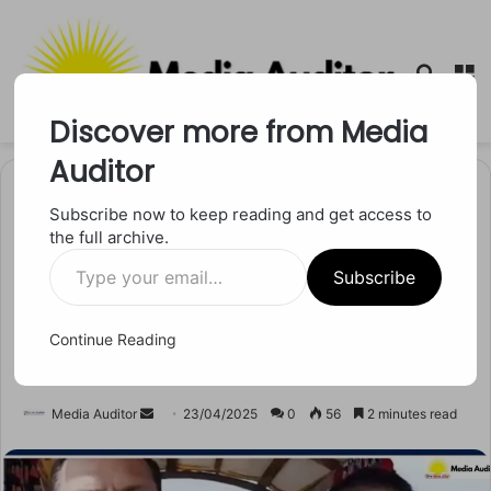
Searc
M
for
Discover more from Media
Auditor
Home
/
मध्य प्रदेश
Subscribe now to keep reading and get access to
the full archive.
मध्य प्रदेश
Type
सुशील नथानियल की अंतिम यात्रा
Subscribe
your
email…
से पहले सवालों की गूंज, कश्मीर
Continue Reading
कितना सुरक्षित है?
Send
Media Auditor
23/04/2025
0
56
2 minutes read
an
email