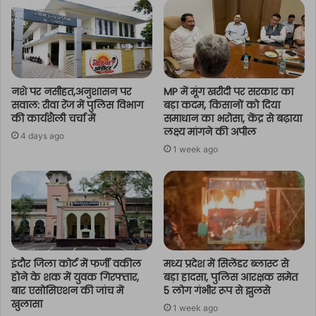
नशे पर नसीहत,अनुशासन पर
MP में मूंग खरीदी पर सरकार का
सवाल: रीवा रेंज में पुलिस विभाग
बड़ा कदम, किसानों को दिया
की कार्यशैली चर्चा में
समाधान का भरोसा, केंद्र से बढ़ाया
लक्ष्य मांगने की अपील
4 days ago
1 week ago
इंदौर जिला कोर्ट में फर्जी वकील
मध्य प्रदेश में सिलेंडर ब्लास्ट से
होने के शक में युवक गिरफ्तार,
बड़ा हादसा, पुलिस आरक्षक समेत
बार एसोसिएशन की जांच में
5 लोग गंभीर रूप से झुलसे
खुलासा
1 week ago