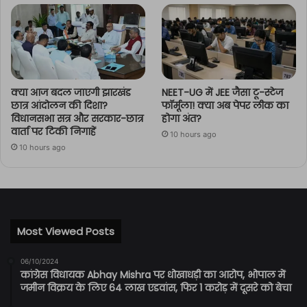
क्या आज बदल जाएगी झारखंड
NEET-UG में JEE जैसा टू-स्टेज
छात्र आंदोलन की दिशा?
फॉर्मूला! क्या अब पेपर लीक का
विधानसभा सत्र और सरकार-छात्र
होगा अंत?
वार्ता पर टिकी निगाहें
10 hours ago
10 hours ago
Most Viewed Posts
06/10/2024
कांग्रेस विधायक Abhay Mishra पर धोखाधड़ी का आरोप, भोपाल में
जमीन विक्रय के लिए 64 लाख एडवांस, फिर 1 करोड़ में दूसरे को बेचा