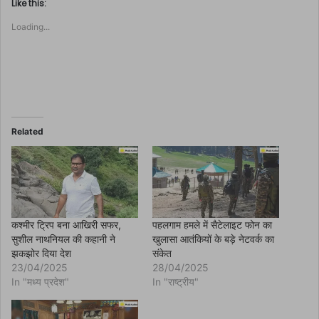
t
Like this:
o
s
Loading...
h
a
r
e
o
n
F
a
c
e
b
o
Related
o
k
(
O
p
e
n
s
i
n
कश्मीर ट्रिप बना आखिरी सफर,
पहलगाम हमले में सैटेलाइट फोन का
n
सुशील नाथनियल की कहानी ने
खुलासा आतंकियों के बड़े नेटवर्क का
e
w
झकझोर दिया देश
संकेत
w
23/04/2025
28/04/2025
i
n
In "मध्य प्रदेश"
In "राष्ट्रीय"
d
o
w
)