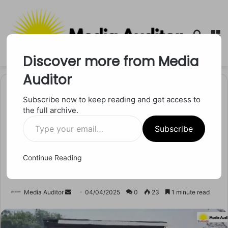
Searc
M
for
Discover more from Media
Auditor
Home
/
मध्य प्रदेश
Subscribe now to keep reading and get access to
the full archive.
मध्य प्रदेश
Type
खंडवा जिले के कोंडावत गांव में
Subscribe
your
email…
हादसे के बाद मातम, आठ लोगों का
Continue Reading
अंतिम संस्कार
Send
Media Auditor
04/04/2025
0
23
1 minute read
an
email