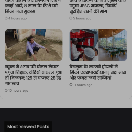
चार्ली चौहान और रमनदीप सिंह ने
छात्र आंदोलन के बीच सुप्रीम कोर्ट
रचाई शादी, 8 साल के रिश्ते को
पहुंचा JPSC मामला, रिकॉर्ड
मिला नया मुकाम
सुरक्षित रखने की मांग
4 hours ago
5 hours ago
स्कूल में शराब की बोतल लेकर
बेंगलुरु के लग्जरी होटलों में
पहुंचा शिक्षक, वीडियो वायरल हुआ
मिला एक्सपायर्ड खाना, सड़ा मांस
तो निलंबन; 125 से घटकर 28 रह
और फंगस लगी सब्जियां
गए छात्र
11 hours ago
10 hours ago
Most Viewed Posts