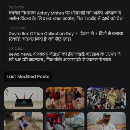
06/10/2024
कांग्रेस विधायक Abhay Mishra पर धोखाधड़ी का आरोप, भोपाल में
जमीन विक्रय के लिए 64 लाख एडवांस, फिर 1 करोड़ में दूसरे को बेचा
03/10/2024
Devra Box Office Collection Day 7: ‘देवरा’ ने 7 दिनों में बनाया
रिकॉर्ड, ‘टाइगर ज़िंदा है’ को पीछे छोड़ा
01/10/2024
Rewa news. दलबदलु नेताओं की ईमानदारी: बीरखाम के सरपंच ने
ली BJP की सदस्यता , फिर बोले भाजपाइयों ने जबरन फंसाया
Last Modified Posts