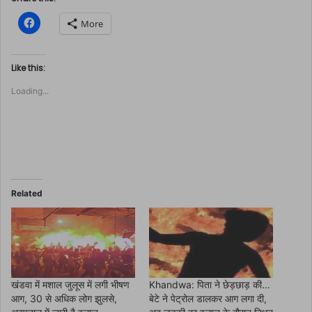
C
More
l
i
c
k
t
Like this:
o
s
Loading...
h
a
r
e
o
n
F
a
c
e
b
o
Related
o
k
(
O
p
e
n
s
i
n
खंडवा में मशाल जुलूस में लगी भीषण
Khandwa: पिता ने छेड़छाड़ की…
n
आग, 30 से अधिक लोग झुलसे,
बेटे ने पेट्रोल डालकर आग लगा दी,
e
w