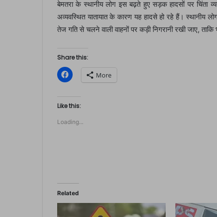
बेमतरा के स्थानीय लोग इस बढ़ते हुए सड़क हादसों पर चिंता व
अव्यवस्थित यातायात के कारण यह हादसे हो रहे हैं। स्थानीय लो
तेज गति से चलने वाली वाहनों पर कड़ी निगरानी रखी जाए, ताकि
Share this:
C
More
l
i
c
k
t
Like this:
o
s
Loading...
h
a
r
e
o
n
F
a
c
e
b
o
Related
o
k
(