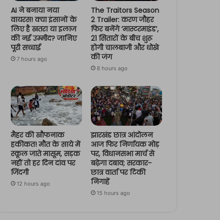
AI ने बनाया नया
The Traitors Season
वायरस! क्या इंसानों के
2 Trailer: करण जौहर
लिए है खतरा या इलाज
फिर बनेंगे ‘मास्टरमाइंड’,
की नई उम्मीद? जानिए
21 सितारों के बीच शुरू
पूरी सच्चाई
होगी चालबाजी और धोखे
की जंग
7 hours ago
8 hours ago
मैहर की खौफनाक
झारखंड छात्र आंदोलन
हकीकत! मौत के साये में
आज फिर निर्णायक मोड़
स्कूल जाते मासूम, सड़क
पर, विधानसभा मार्च से
नहीं तो हर दिन दांव पर
बढ़ेगा दबाव; सरकार-
जिंदगी
छात्र वार्ता पर टिकी
निगाहें
12 hours ago
15 hours ago