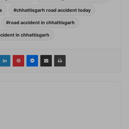
s
chhattisgarh road accident today
road accident in chhattisgarh
cident in chhattisgarh
itter
LinkedIn
Pinterest
Messenger
Share via Email
Print