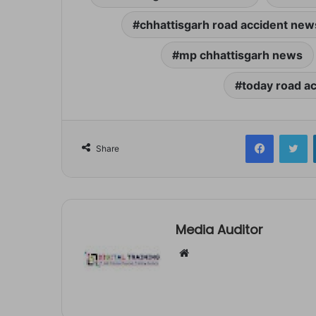
chhattisgarh road accident new
mp chhattisgarh news
today road ac
Facebook
Tw
Share
Media Auditor
Website