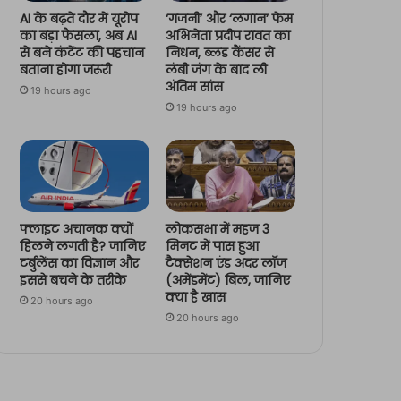
AI के बढ़ते दौर में यूरोप
‘गजनी’ और ‘लगान’ फेम
का बड़ा फैसला, अब AI
अभिनेता प्रदीप रावत का
से बने कंटेंट की पहचान
निधन, ब्लड कैंसर से
बताना होगा जरूरी
लंबी जंग के बाद ली
अंतिम सांस
19 hours ago
19 hours ago
फ्लाइट अचानक क्यों
लोकसभा में महज 3
हिलने लगती है? जानिए
मिनट में पास हुआ
टर्बुलेंस का विज्ञान और
टैक्सेशन एंड अदर लॉज
इससे बचने के तरीके
(अमेंडमेंट) बिल, जानिए
क्या है खास
20 hours ago
20 hours ago