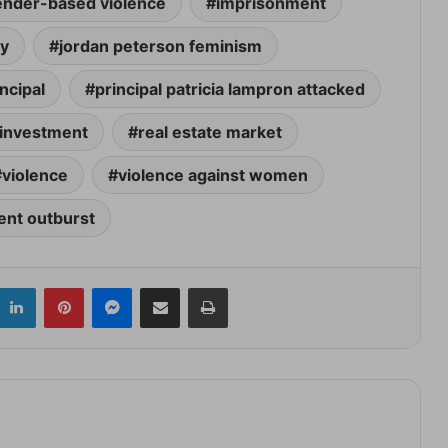
nder-based violence
imprisonment
ay
jordan peterson feminism
ncipal
principal patricia lampron attacked
 investment
real estate market
violence
violence against women
lent outburst
itter
LinkedIn
Pinterest
Messenger
Share via Email
Print