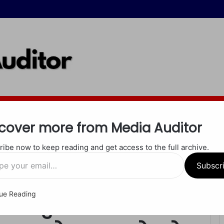
इंदौर
जबलपुर
रीवा
शाहडोल
सीधी
सतना
खेल
अपराध
धर्म
cover more from Media Auditor
ibe now to keep reading and get access to the full archive.
बीच हिंसक विवाद, आरोप-प्रत्यारोप के बाद दोनों की नौकरी गई
Subscr
ue Reading
 और पुस्तकालयाध्यक्ष