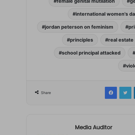
female genital mutilation
ge
international women's d
jordan peterson on feminism
pri
principles
real estate
school principal attacked
vio
Facebook
Tw
Share
Media Auditor