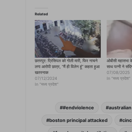
c
e
b
o
Related
o
k
(
O
p
e
n
s
i
n
n
e
छतरपुर: प्रिंसिपल को गोली मारी, फिर नाचने
ओबीसी महासभा के
w
लगा आरोपी छात्र, “मैं ही विलेन हूं” कहता हुआ
साथ पत्नी ने संदि
w
i
खतरनाक
07/08/2025
n
07/12/2024
In "मध्य प्रदेश"
d
o
In "मध्य प्रदेश"
w
)
#endviolence
australian
boston principal attacked
cinc