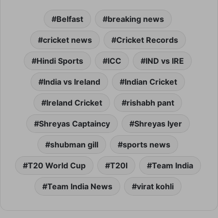
Belfast
breaking news
cricket news
Cricket Records
Hindi Sports
ICC
IND vs IRE
India vs Ireland
Indian Cricket
Ireland Cricket
rishabh pant
Shreyas Captaincy
Shreyas Iyer
shubman gill
sports news
T20 World Cup
T20I
Team India
Team India News
virat kohli