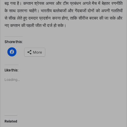
बढ़ गया है। कप्तान श्रेयस अय्यर और टीम प्रबंधन अगले मैच में बेहतर रणनीति
के साथ उतरना चाहेंगे। भारतीय बल्लेबाजों और गेंदबाजों दोनों को अपनी गलतियों
से सीख लेते हुए दमदार प्रदर्शन करना होगा, ताकि सीरीज बराबर की जा सके और
नए कप्तान की पहली जीत भी दर्ज हो सके।
Share this:
C
More
l
i
c
k
t
Like this:
o
s
Loading...
h
a
r
e
o
n
F
a
c
e
b
o
Related
o