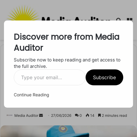
Searc
M
for
Discover more from Media
Auditor
Home
/
खेल
Subscribe now to keep reading and get access to
the full archive.
खेल
Type
टी20 वर्ल्ड कप जीतने के बाद भारत
Subscribe
your
email…
की हार से शुरुआत, श्रेयस अय्यर
Continue Reading
की कप्तानी पर उठे सवाल
Send
Media Auditor
27/06/2026
0
14
2 minutes read
an
email