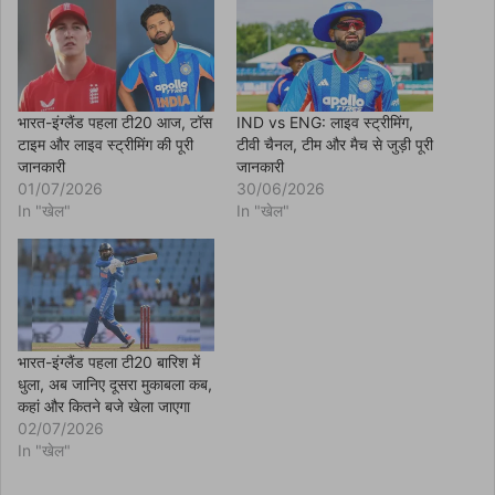
k
(
O
p
e
n
s
i
n
भारत-इंग्लैंड पहला टी20 आज, टॉस
IND vs ENG: लाइव स्ट्रीमिंग,
n
टाइम और लाइव स्ट्रीमिंग की पूरी
टीवी चैनल, टीम और मैच से जुड़ी पूरी
e
w
जानकारी
जानकारी
w
01/07/2026
30/06/2026
i
n
In "खेल"
In "खेल"
d
o
w
)
भारत-इंग्लैंड पहला टी20 बारिश में
धुला, अब जानिए दूसरा मुकाबला कब,
कहां और कितने बजे खेला जाएगा
02/07/2026
In "खेल"