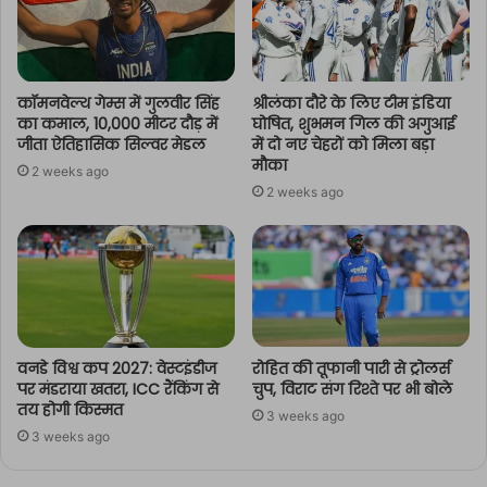
कॉमनवेल्थ गेम्स में गुलवीर सिंह
श्रीलंका दौरे के लिए टीम इंडिया
का कमाल, 10,000 मीटर दौड़ में
घोषित, शुभमन गिल की अगुआई
जीता ऐतिहासिक सिल्वर मेडल
में दो नए चेहरों को मिला बड़ा
मौका
2 weeks ago
2 weeks ago
वनडे विश्व कप 2027: वेस्टइंडीज
रोहित की तूफानी पारी से ट्रोलर्स
पर मंडराया खतरा, ICC रैंकिंग से
चुप, विराट संग रिश्ते पर भी बोले
तय होगी किस्मत
3 weeks ago
3 weeks ago