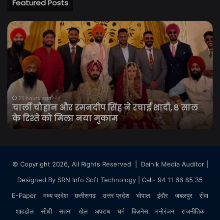
Featured Posts
चार्ली
छात
चौहान
आं
और
के
रमनदीप
बी
सिंह
सुप
ने
कोर्
रचाई
पहुं
शादी,
JP
21 hours ago
चार्ली चौहान और रमनदीप सिंह ने रचाई शादी, 8 साल
8
मा
के रिश्ते को मिला नया मुकाम
साल
रिक
के
सुर
रिश्ते
रख
को
की
मिला
मां
© Copyright 2026, All Rights Reserved |
Dainik Media Auditor
|
नया
Designed By
SRN Info Soft Technology
| Call- 94 11 66 85 35
मुकाम
E-Paper
मध्य प्रदेश
छत्तीसगढ
उत्तर प्रदेश
भोपाल
इंदौर
जबलपुर
रीवा
शाहडोल
सीधी
सतना
खेल
अपराध
धर्म
बिज़नेस
मनोरंजन
राजनीतिक