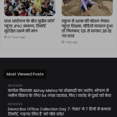
छात्र आंदोलन के बीच सुप्रीम कोर्ट
स्कूल में शराब की बोतल लेकर
पहुंचा JPSC मामला, रिकॉर्ड
पहुंचा शिक्षक, वीडियो वायरल हुआ
सुरक्षित रखने की मांग
तो निलंबन; 125 से घटकर 28 रह
गए छात्र
22 hours ago
1 day ago
Most Viewed Posts
06/10/2024
कांग्रेस विधायक Abhay Mishra पर धोखाधड़ी का आरोप, भोपाल में
जमीन विक्रय के लिए 64 लाख एडवांस, फिर 1 करोड़ में दूसरे को बेचा
03/10/2024
Devra Box Office Collection Day 7: ‘देवरा’ ने 7 दिनों में बनाया
रिकॉर्ड, ‘टाइगर ज़िंदा है’ को पीछे छोड़ा