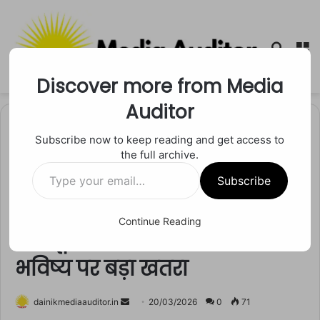
Searc
M
for
Discover more from Media
Auditor
Home
/
अपराध
Subscribe now to keep reading and get access to
the full archive.
अपराध
भोपाल
मध्य प्रदेश
रीवा
Type
नियमों की धज्जियां उड़ा शिफ्ट हुई
Subscribe
your
email…
न्यू आदर्श आईटीआई! शिकायतों के
Continue Reading
बावजूद अफसर मौन, छात्रों के
भविष्य पर बड़ा खतरा
Send
dainikmediaauditor.in
20/03/2026
0
71
an