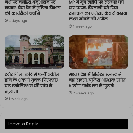
नशे पर नसीहत,अनुशासन पर
MP में मूंग खरीदी पर सरकार का
सवाल: रीवा रेंज में पुलिस विभाग
बड़ा कदम, किसानों को दिया
की कार्यशैली चर्चा में
समाधान का भरोसा, केंद्र से बढ़ाया
लक्ष्य मांगने की अपील
4 days ago
1 week ago
इंदौर जिला कोर्ट में फर्जी वकील
मध्य प्रदेश में सिलेंडर ब्लास्ट से
होने के शक में युवक गिरफ्तार,
बड़ा हादसा, पुलिस आरक्षक समेत
बार एसोसिएशन की जांच में
5 लोग गंभीर रूप से झुलसे
खुलासा
2 weeks ago
1 week ago
Leave a Reply