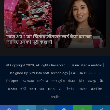
अप
आ
2
बद
का
जा
खिताब
झा
जीतकर
छात
छाईं
आं
श्रेया
की
17 hours ago
लॉक अप 2 का खिताब जीतकर छाईं श्रेया कालरा,
कालरा,
दि
जानिए उनकी पूरी कहानी
जानिए
वि
उनकी
सत
पूरी
औ
कहानी
सर
छात
© Copyright 2026, All Rights Reserved |
Dainik Media Auditor
|
वार्त
Designed By
SRN Info Soft Technology
| Call- 94 11 66 85 35
पर
टि
E-Paper
मध्य प्रदेश
छत्तीसगढ
उत्तर प्रदेश
भोपाल
इंदौर
जबलपुर
रीवा
निगा
शाहडोल
सीधी
सतना
खेल
अपराध
धर्म
बिज़नेस
मनोरंजन
राजनीतिक
राष्ट्रीय