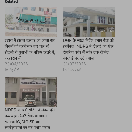
o
Related
o
k
(
O
p
e
n
s
i
n
इटौरा में होटल कल्चर का काला सच!
DGP के सख्त निर्देश बनाम रीवा की
n
नियमों को दरकिनार कर चल रहे
हकीकत! NDPS में ढिलाई का खेल
e
w
होटलो से युवाओं का भविष्य खतरे में,
सेमरिया कांड में जांच तक सीमित
w
प्रशासन मौन
कार्रवाई पर उठे सवाल
i
n
23/04/2026
31/03/2026
d
In "इंदौर"
In "अपराध"
o
w
)
NDPS कांड में सेटिंग से लेकर देरी
तक बड़ा खेल? सेमरिया मामला
गरमाया IG,DIG,SP की
कार्यप्रणाली पर उठे गंभीर सवाल