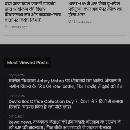
क्या आज बदल जाएगी झारखंड
NEET-UG में JEE जैसा टू-स्टेज
छात्र आंदोलन की दिशा?
फॉर्मूला! क्या अब पेपर लीक का
विधानसभा सत्र और सरकार-छात्र
होगा अंत?
वार्ता पर टिकी निगाहें
18 hours ago
17 hours ago
Most Viewed Posts
06/10/2024
कांग्रेस विधायक Abhay Mishra पर धोखाधड़ी का आरोप, भोपाल में
जमीन विक्रय के लिए 64 लाख एडवांस, फिर 1 करोड़ में दूसरे को बेचा
03/10/2024
Devra Box Office Collection Day 7: ‘देवरा’ ने 7 दिनों में बनाया
रिकॉर्ड, ‘टाइगर ज़िंदा है’ को पीछे छोड़ा
01/10/2024
Rewa news. दलबदलु नेताओं की ईमानदारी: बीरखाम के सरपंच ने
ली BJP की सदस्यता , फिर बोले भाजपाइयों ने जबरन फंसाया