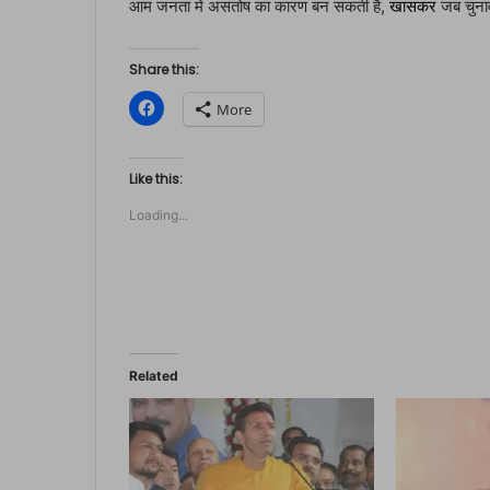
आम जनता में असंतोष का कारण बन सकती है,
खासकर
जब चुना
Share this:
C
More
l
i
c
k
t
Like this:
o
s
Loading...
h
a
r
e
o
n
F
a
c
e
b
o
Related
o
k
(
O
p
e
n
s