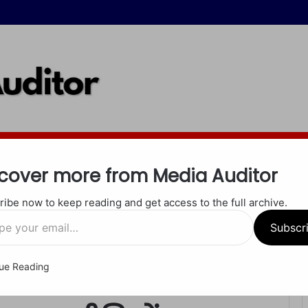
इंदौर
जबलपुर
रीवा
शाहडोल
सीधी
सतना
खेल
अपराध
धर्म
cover more from Media Auditor
ibe now to keep reading and get access to the full archive.
गीत के खिलाफ FIR, राजनीति में हलचल
Subscr
ue Reading
रोये Ladli Behna…’