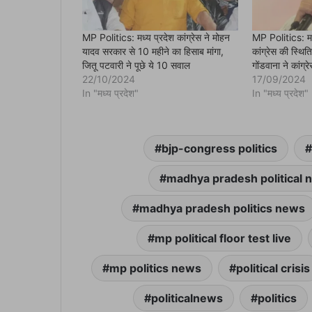
i
n
n
e
MP Politics: मध्य प्रदेश कांग्रेस ने मोहन
MP Politics: मध्
w
यादव सरकार से 10 महीने का हिसाब मांगा,
कांग्रेस की स्थित
w
i
जितू पटवारी ने पूछे ये 10 सवाल
गोंडवाना ने कांग्र
n
22/10/2024
17/09/2024
d
o
In "मध्य प्रदेश"
In "मध्य प्रदेश"
w
)
bjp-congress politics
madhya pradesh political 
madhya pradesh politics news
mp political floor test live
mp politics news
political crisis
politicalnews
politics