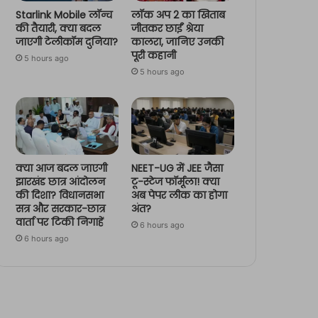
Starlink Mobile लॉन्च
लॉक अप 2 का खिताब
की तैयारी, क्या बदल
जीतकर छाईं श्रेया
जाएगी टेलीकॉम दुनिया?
कालरा, जानिए उनकी
पूरी कहानी
5 hours ago
5 hours ago
क्या आज बदल जाएगी
NEET-UG में JEE जैसा
झारखंड छात्र आंदोलन
टू-स्टेज फॉर्मूला! क्या
की दिशा? विधानसभा
अब पेपर लीक का होगा
सत्र और सरकार-छात्र
अंत?
वार्ता पर टिकी निगाहें
6 hours ago
6 hours ago