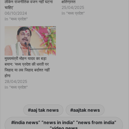
w
लेकिन राजनीतिक वजन नहीं घटना
क्षतिग्रस्त
w
चाहिए’
25/04/2025
i
n
06/10/2024
In "मध्य प्रदेश"
d
In "मध्य प्रदेश"
o
w
)
मुख्यमंत्री मोहन यादव का बड़ा
बयान: ‘मध्य प्रदेश की धरती पर
जिहाद या लव जिहाद बर्दाश्त नहीं
होगा
28/04/2025
In "मध्य प्रदेश"
aaj tak news
aajtak news
india news” “news in india” “news from india”
”video news