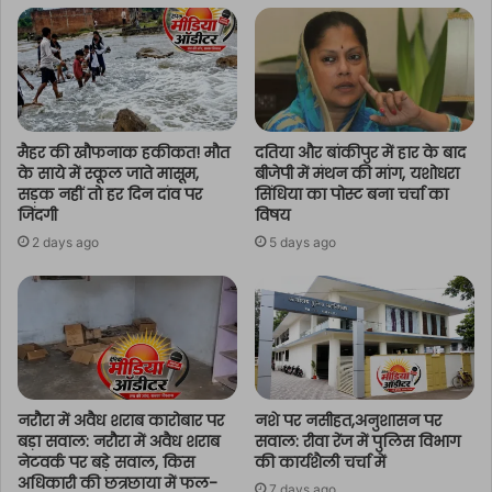
मैहर की खौफनाक हकीकत! मौत
दतिया और बांकीपुर में हार के बाद
के साये में स्कूल जाते मासूम,
बीजेपी में मंथन की मांग, यशोधरा
सड़क नहीं तो हर दिन दांव पर
सिंधिया का पोस्ट बना चर्चा का
जिंदगी
विषय
2 days ago
5 days ago
नरौरा में अवैध शराब कारोबार पर
नशे पर नसीहत,अनुशासन पर
बड़ा सवाल: नरौरा में अवैध शराब
सवाल: रीवा रेंज में पुलिस विभाग
नेटवर्क पर बड़े सवाल, किस
की कार्यशैली चर्चा में
अधिकारी की छत्रछाया में फल-
7 days ago