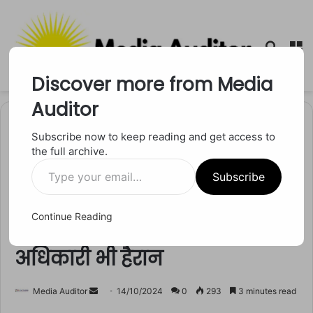
Searc
M
for
Discover more from Media
Auditor
Home
/
मध्य प्रदेश
Subscribe now to keep reading and get access to
the full archive.
मध्य प्रदेश
Type
MP News: नेताजी की उम्र बढ़ने
Subscribe
your
email…
की बजाय घट रही है, 60 साल से 54
Continue Reading
पर पहुंचे, गांववालों के साथ
अधिकारी भी हैरान
Send
Media Auditor
14/10/2024
0
293
3 minutes read
an