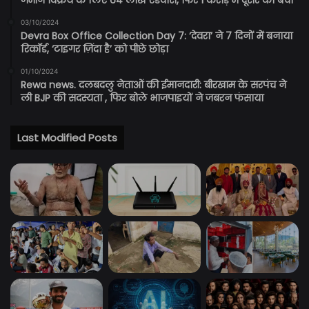
जमीन विक्रय के लिए 64 लाख एडवांस, फिर 1 करोड़ में दूसरे को बेचा
03/10/2024
Devra Box Office Collection Day 7: ‘देवरा’ ने 7 दिनों में बनाया
रिकॉर्ड, ‘टाइगर ज़िंदा है’ को पीछे छोड़ा
01/10/2024
Rewa news. दलबदलु नेताओं की ईमानदारी: बीरखाम के सरपंच ने
ली BJP की सदस्यता , फिर बोले भाजपाइयों ने जबरन फंसाया
Last Modified Posts