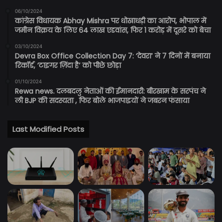
06/10/2024
कांग्रेस विधायक Abhay Mishra पर धोखाधड़ी का आरोप, भोपाल में
जमीन विक्रय के लिए 64 लाख एडवांस, फिर 1 करोड़ में दूसरे को बेचा
03/10/2024
Devra Box Office Collection Day 7: ‘देवरा’ ने 7 दिनों में बनाया
रिकॉर्ड, ‘टाइगर ज़िंदा है’ को पीछे छोड़ा
01/10/2024
Rewa news. दलबदलु नेताओं की ईमानदारी: बीरखाम के सरपंच ने
ली BJP की सदस्यता , फिर बोले भाजपाइयों ने जबरन फंसाया
Last Modified Posts