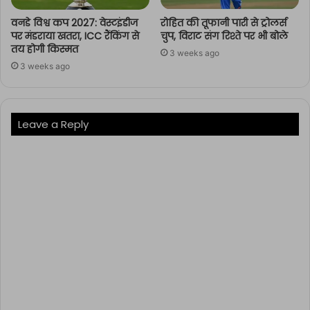
वनडे विश्व कप 2027: वेस्टइंडीज
रोहित की तूफानी पारी से ट्रोलर्स
पर मंडराया खतरा, ICC रैंकिंग से
चुप, विराट संग रिश्ते पर भी बोले
तय होगी किस्मत
3 weeks ago
3 weeks ago
Leave a Reply