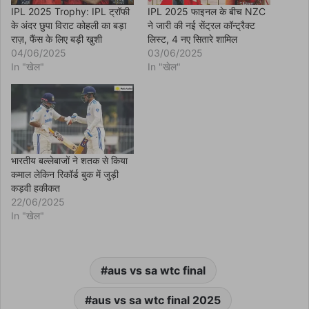
i
n
IPL 2025 Trophy: IPL ट्रॉफी
IPL 2025 फाइनल के बीच NZC
n
के अंदर छुपा विराट कोहली का बड़ा
ने जारी की नई सेंट्रल कॉन्ट्रैक्ट
e
w
राज़, फैंस के लिए बड़ी खुशी
लिस्ट, 4 नए सितारे शामिल
w
04/06/2025
03/06/2025
i
n
In "खेल"
In "खेल"
d
o
w
)
भारतीय बल्लेबाजों ने शतक से किया
कमाल लेकिन रिकॉर्ड बुक में जुड़ी
कड़वी हकीकत
22/06/2025
In "खेल"
aus vs sa wtc final
aus vs sa wtc final 2025