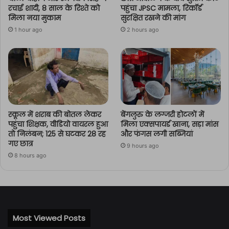
रचाई शादी, 8 साल के रिश्ते को
पहुंचा JPSC मामला, रिकॉर्ड
मिला नया मुकाम
सुरक्षित रखने की मांग
1 hour ago
2 hours ago
स्कूल में शराब की बोतल लेकर
बेंगलुरु के लग्जरी होटलों में
पहुंचा शिक्षक, वीडियो वायरल हुआ
मिला एक्सपायर्ड खाना, सड़ा मांस
तो निलंबन; 125 से घटकर 28 रह
और फंगस लगी सब्जियां
गए छात्र
9 hours ago
8 hours ago
Most Viewed Posts