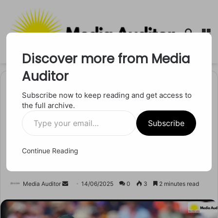
Searc
M
for
Discover more from Media
Auditor
Home
/
खेल
Subscribe now to keep reading and get access to
the full archive.
खेल
Type
WTC Final में गरजा मार्कराम का
Subscribe
your
email…
बल्ला, 102 रन की तूफानी पारी ने
Continue Reading
दिल जीत लिया
Send
Media Auditor
14/06/2025
0
3
2 minutes read
an
email