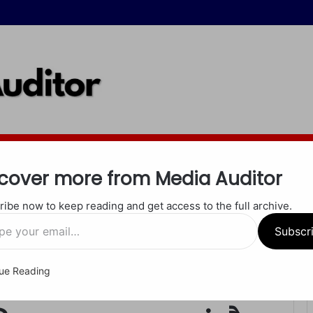
इंदौर
जबलपुर
रीवा
शाहडोल
सीधी
सतना
खेल
अपराध
धर्म
cover more from Media Auditor
ibe now to keep reading and get access to the full archive.
्र में दफन कर दिया जाएगा’, अब इंदौर एयरपोर्ट को मिला बम की धमकी!
Subscr
ue Reading
last Threat: ‘सबको