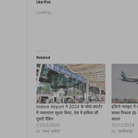
t
Like this:
o
s
Loading...
h
a
r
e
o
n
F
a
c
e
b
o
Related
o
k
(
O
p
e
n
s
i
n
n
e
Indore Airport ने 2024 के चौथे क्वार्टर
इंडिगो फ्लाइट मे
w
में जबरदस्त सुधार किया, देश में हासिल की
शख्स निकला IB अ
w
i
दूसरी रैंकिंग
सवाल
n
01/02/2025
10/12/2024
d
o
In "मध्य प्रदेश"
In "छत्तीसगढ"
w
)