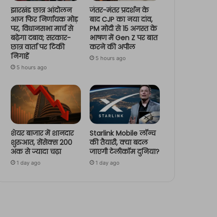
झारखंड छात्र आंदोलन
जंतर-मंतर प्रदर्शन के
आज फिर निर्णायक मोड़
बाद CJP का नया दांव,
पर, विधानसभा मार्च से
PM मोदी से 15 अगस्त के
बढ़ेगा दबाव; सरकार-
भाषण में Gen Z पर बात
छात्र वार्ता पर टिकी
करने की अपील
निगाहें
5 hours ago
5 hours ago
शेयर बाजार में शानदार
Starlink Mobile लॉन्च
शुरुआत, सेंसेक्स 200
की तैयारी, क्या बदल
अंक से ज्यादा चढ़ा
जाएगी टेलीकॉम दुनिया?
1 day ago
1 day ago