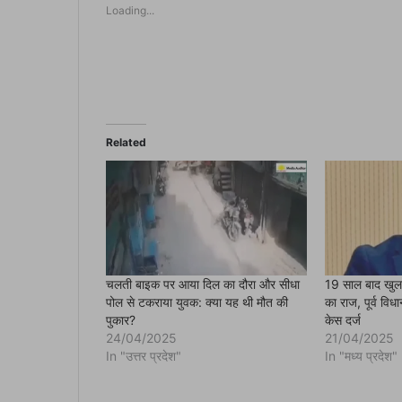
s
Loading...
h
a
r
e
o
n
F
a
c
e
b
o
Related
o
k
(
O
p
e
n
s
i
n
n
e
चलती बाइक पर आया दिल का दौरा और सीधा
19 साल बाद खुला झ
w
पोल से टकराया युवक: क्या यह थी मौत की
का राज, पूर्व वि
w
i
पुकार?
केस दर्ज
n
24/04/2025
21/04/2025
d
o
In "उत्तर प्रदेश"
In "मध्य प्रदेश"
w
)