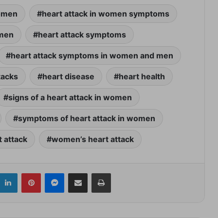
women
heart attack in women symptoms
omen
heart attack symptoms
heart attack symptoms in women and men
tacks
heart disease
heart health
signs of a heart attack in women
symptoms of heart attack in women
 attack
women’s heart attack
itter
LinkedIn
Pinterest
Messenger
Share via Email
Print