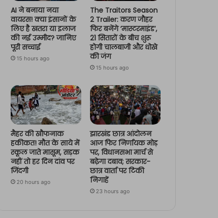
AI ने बनाया नया
The Traitors Season
वायरस! क्या इंसानों के
2 Trailer: करण जौहर
लिए है खतरा या इलाज
फिर बनेंगे ‘मास्टरमाइंड’,
की नई उम्मीद? जानिए
21 सितारों के बीच शुरू
पूरी सच्चाई
होगी चालबाजी और धोखे
की जंग
15 hours ago
15 hours ago
मैहर की खौफनाक
झारखंड छात्र आंदोलन
हकीकत! मौत के साये में
आज फिर निर्णायक मोड़
स्कूल जाते मासूम, सड़क
पर, विधानसभा मार्च से
नहीं तो हर दिन दांव पर
बढ़ेगा दबाव; सरकार-
जिंदगी
छात्र वार्ता पर टिकी
निगाहें
20 hours ago
23 hours ago