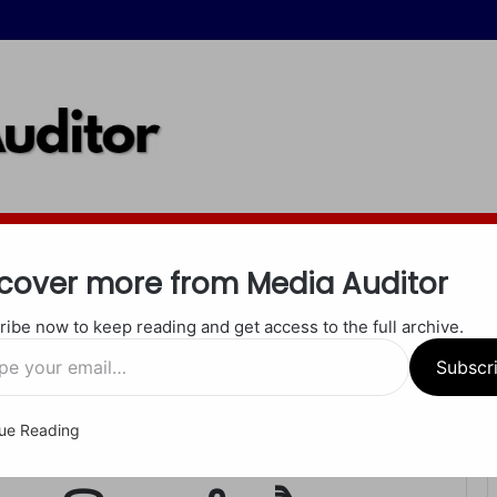
इंदौर
जबलपुर
रीवा
शाहडोल
सीधी
सतना
खेल
अपराध
धर्म
cover more from Media Auditor
ibe now to keep reading and get access to the full archive.
 पर बढ़ता है खतरा? जानिए हार्ट अटैक का असली कारण
Subscr
ue Reading
े बाद महिलाओं के दिल