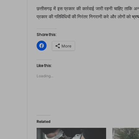
छत्तीसगढ़ में इस प्रकार की कार्रवाई जारी रहनी चाहिए ताकि 
प्रकार की गतिविधियों की निरंतर निगरानी करे और लोगों को
भ्रष
Share this:
C
More
l
i
c
k
t
Like this:
o
s
Loading...
h
a
r
e
o
n
F
a
c
e
b
o
Related
o
k
(
O