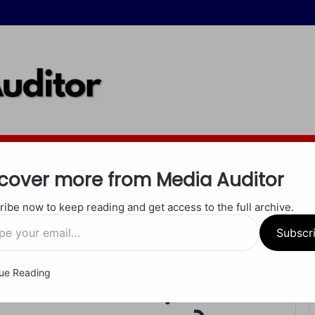
इंदौर
जबलपुर
रीवा
शाहडोल
सीधी
सतना
खेल
अपराध
धर्म
cover more from Media Auditor
ibe now to keep reading and get access to the full archive.
ार पर ACB का सख्त प्रहार, दो अधिकारी रंगे हाथों गिरफ्तार
Subscr
ue Reading
s: छत्तीसगढ़ में