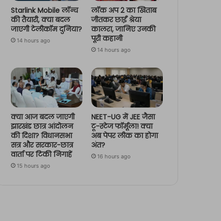
Starlink Mobile लॉन्च
लॉक अप 2 का खिताब
की तैयारी, क्या बदल
जीतकर छाईं श्रेया
जाएगी टेलीकॉम दुनिया?
कालरा, जानिए उनकी
पूरी कहानी
14 hours ago
14 hours ago
क्या आज बदल जाएगी
NEET-UG में JEE जैसा
झारखंड छात्र आंदोलन
टू-स्टेज फॉर्मूला! क्या
की दिशा? विधानसभा
अब पेपर लीक का होगा
सत्र और सरकार-छात्र
अंत?
वार्ता पर टिकी निगाहें
16 hours ago
15 hours ago