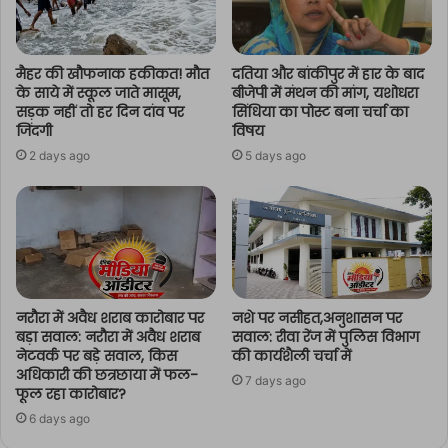
मैहर की खौफनाक हकीकत! मौत
दतिया और बांकीपुर में हार के बाद
के साये में स्कूल जाते मासूम,
बीजेपी में मंथन की मांग, यशोधरा
सड़क नहीं तो हर दिन दांव पर
सिंधिया का पोस्ट बना चर्चा का
जिंदगी
विषय
2 days ago
5 days ago
नरौरा में अवैध शराब कारोबार पर
नशे पर नसीहत,अनुशासन पर
बड़ा सवाल: नरौरा में अवैध शराब
सवाल: रीवा रेंज में पुलिस विभाग
नेटवर्क पर बड़े सवाल, किस
की कार्यशैली चर्चा में
अधिकारी की छत्रछाया में फल-
7 days ago
फूल रहा कारोबार?
6 days ago