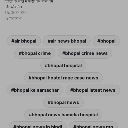
दोस्ती के जाल में फंसा कर किया रेप
और ब्लैकमेल
15/06/2025
In "अपराध"
air bhopal
air news bhopal
bhopal
bhopal crime
bhopal crime news
bhopal hospital
bhopal hostel rape case news
bhopal ke samachar
bhopal latest news
bhopal news
bhopal news hamidia hospital
bhopal news in hindi
bhopal news mp