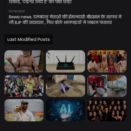
रिकॉर्ड, ‘टाइगर ज़िंदा है’ को पीछे छोड़ा
01/10/2024
Rewa news. दलबदलु नेताओं की ईमानदारी: बीरखाम के सरपंच ने
ली BJP की सदस्यता , फिर बोले भाजपाइयों ने जबरन फंसाया
Last Modified Posts