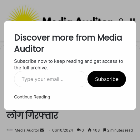
Searc
M
for
Discover more from Media
Auditor
Home
/
मध्य प्रदेश
Subscribe now to keep reading and get access to
the full archive.
मध्य प्रदेश
Type
Bhopal News: भोपाल में फैक्ट्री
Subscribe
your
email…
में बन रहे थे ड्रग्स, NCB ने 1800
Continue Reading
करोड़ रुपये की सामग्री जब्त की, 2
लोग गिरफ्तार
Send
Media Auditor
06/10/2024
0
408
2 minutes read
an