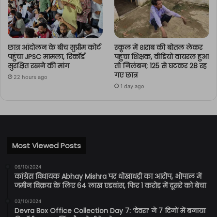
छात्र आंदोलन के बीच सुप्रीम कोर्ट
स्कूल में शराब की बोतल लेकर
पहुंचा JPSC मामला, रिकॉर्ड
पहुंचा शिक्षक, वीडियो वायरल हुआ
सुरक्षित रखने की मांग
तो निलंबन; 125 से घटकर 28 रह
गए छात्र
22 hours ago
1 day ago
Most Viewed Posts
06/10/2024
कांग्रेस विधायक Abhay Mishra पर धोखाधड़ी का आरोप, भोपाल में
जमीन विक्रय के लिए 64 लाख एडवांस, फिर 1 करोड़ में दूसरे को बेचा
03/10/2024
Devra Box Office Collection Day 7: ‘देवरा’ ने 7 दिनों में बनाया