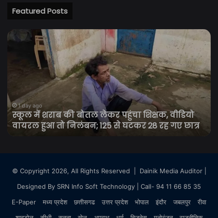
Featured Posts
स्कूल
11
में
की
शराब
तत
की
सेव
बोतल
रा
लेकर
बनी
पहुंचा
तम
शिक्षक,
64
1 day ago
स्कूल में शराब की बोतल लेकर पहुंचा शिक्षक, वीडियो
वीडियो
सा
वायरल हुआ तो निलंबन; 125 से घटकर 28 रह गए छात्र
वायरल
के
हुआ
बुजुर
तो
पर
निलंबन;
हम
125
पु
© Copyright 2026, All Rights Reserved |
Dainik Media Auditor
|
से
बोल
Designed By
SRN Info Soft Technology
| Call- 94 11 66 85 35
घटकर
रो
28
त
E-Paper
मध्य प्रदेश
छत्तीसगढ
उत्तर प्रदेश
भोपाल
इंदौर
जबलपुर
रीवा
रह
ला
गए
शाहडोल
सीधी
सतना
खेल
अपराध
धर्म
बिज़नेस
मनोरंजन
राजनीतिक
तब