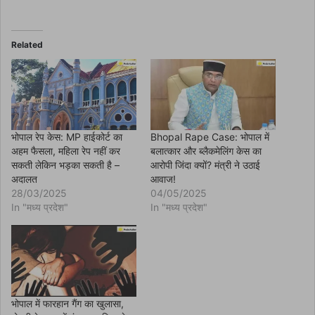
a
c
e
b
o
Related
o
k
(
O
p
e
n
s
i
n
भोपाल रेप केस: MP हाईकोर्ट का
Bhopal Rape Case: भोपाल में
n
अहम फैसला, महिला रेप नहीं कर
बलात्कार और ब्लैकमेलिंग केस का
e
w
सकती लेकिन भड़का सकती है –
आरोपी जिंदा क्यों? मंत्री ने उठाई
w
अदालत
आवाज!
i
n
28/03/2025
04/05/2025
d
In "मध्य प्रदेश"
In "मध्य प्रदेश"
o
w
)
भोपाल में फारहान गैंग का खुलासा,