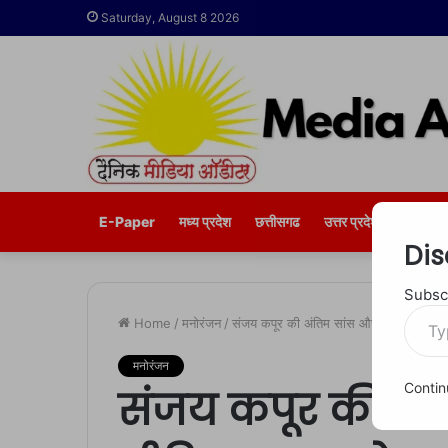
Saturday, August 8 2026
E-Paper
मध्य प्रदेश
छत्तीसगढ
उत्तर प्रदेश
भोपाल
Dis
Subscr
Type
Home
/
मनोरंजन
/
संजय कपूर की अंतिम सांस और सोशल मीडिया पर
your
email…
मनोरंजन
Contin
संजय कपूर की अं