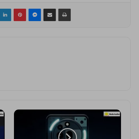
itter
LinkedIn
Pinterest
Messenger
Share via Email
Print