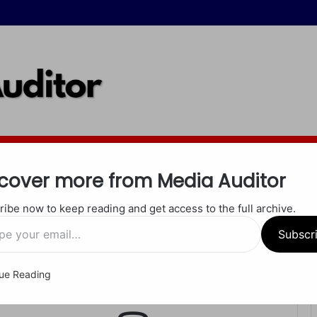
इंदौर
जबलपुर
रीवा
शाहडोल
सीधी
सतना
खेल
अपराध
धर्म
cover more from Media Auditor
ibe now to keep reading and get access to the full archive.
 उठते सवाल – आखिर हुआ क्या था इंग्लैंड में?
Subscr
ue Reading
तिम सांस और सोशल