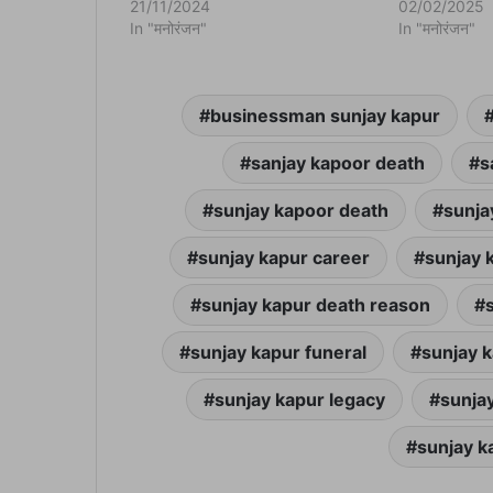
i
21/11/2024
02/02/2025
n
In "मनोरंजन"
In "मनोरंजन"
d
o
w
)
businessman sunjay kapur
sanjay kapoor death
s
sunjay kapoor death
sunja
sunjay kapur career
sunjay 
sunjay kapur death reason
sunjay kapur funeral
sunjay k
sunjay kapur legacy
sunja
sunjay k