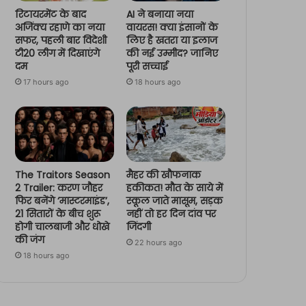
रिटायरमेंट के बाद
AI ने बनाया नया
अजिंक्य रहाणे का नया
वायरस! क्या इंसानों के
सफर, पहली बार विदेशी
लिए है खतरा या इलाज
टी20 लीग में दिखाएंगे
की नई उम्मीद? जानिए
दम
पूरी सच्चाई
17 hours ago
18 hours ago
The Traitors Season
मैहर की खौफनाक
2 Trailer: करण जौहर
हकीकत! मौत के साये में
फिर बनेंगे ‘मास्टरमाइंड’,
स्कूल जाते मासूम, सड़क
21 सितारों के बीच शुरू
नहीं तो हर दिन दांव पर
होगी चालबाजी और धोखे
जिंदगी
की जंग
22 hours ago
18 hours ago