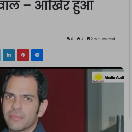
सवाल – आखिर हुआ
0
4
2 minutes read
ok
Twitter
LinkedIn
Pinterest
Messenger