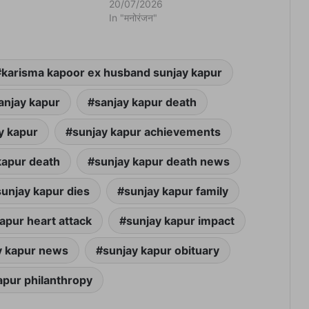
20/07/2026
In "मनोरंजन"
karisma kapoor ex husband sunjay kapur
anjay kapur
sanjay kapur death
y kapur
sunjay kapur achievements
kapur death
sunjay kapur death news
sunjay kapur dies
sunjay kapur family
apur heart attack
sunjay kapur impact
y kapur news
sunjay kapur obituary
apur philanthropy