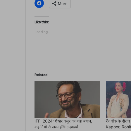
C
More
l
i
c
k
t
Like this:
o
s
Loading...
h
a
r
e
o
n
F
a
c
e
b
o
Related
o
k
(
O
p
e
n
s
i
n
n
e
IFFI 2024: शेखर कपूर का बड़ा बयान,
रैंप वॉक के दौरा
w
कहानियों से खत्म होंगी लड़ाइयाँ
Kapoor, Rohit B
w