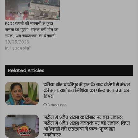
KCC कंपनी की मनमानी से फूटा
जनता का गुस्सा! सड़क बनी मौत का
रास्ता, अब चक्काजाम की चेतावनी
29/05/2026
In "उत्तर प्रदेश"
Related Articles
दतिया और बांकीपुर में हार के बाद बीजेपी में मंथन
की मांग, यशोधरा सिंधिया का पोस्ट बना चर्चा का
विषय
3 days ago
नरौरा में अवैध शराब कारोबार पर बड़ा सवाल:
नरौरा में अवैध शराब नेटवर्क पर बड़े सवाल, किस
अधिकारी की छत्रछाया में फल-फूल रहा
कारोबार?