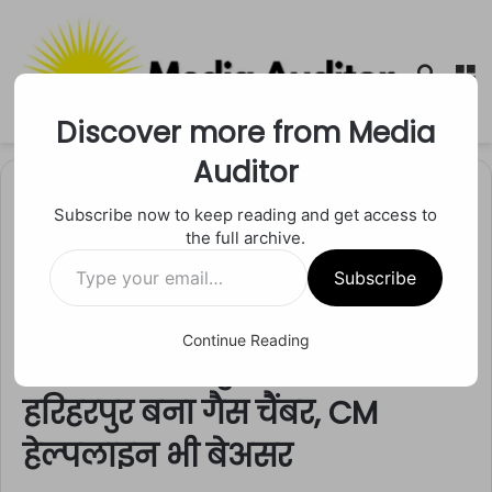
Searc
M
for
Discover more from Media
Auditor
Home
/
मध्य प्रदेश
/
भोपाल
Subscribe now to keep reading and get access to
the full archive.
भोपाल
मध्य प्रदेश
रीवा
Type
रतहरा से चोरहटा सड़क निर्माण में
Subscribe
your
email…
KCC की दादागिरी, डामर प्लांट से
Continue Reading
उठता जहरीला धुआं अजगरहा
हरिहरपुर बना गैस चैंबर, CM
हेल्पलाइन भी बेअसर