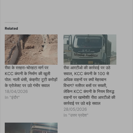
o
n
F
a
c
e
b
o
Related
o
k
(
O
p
e
n
s
i
n
रीवा के रतहरा-चोरहटा मार्ग पर
रीवा आरटीओ की कार्रवाई पर उठे
n
KCC कंपनी के निर्माण की खुली
सवाल, KCC कंपनी के 100 से
e
w
पोल: नाली धंसी, कंक्रीट टूटी करोड़ों
अधिक वाहनों पर क्यों मेहरबान
w
के प्रोजेक्ट पर उठे गंभीर सवाल
विभाग? स्लीपर बसों पर सख्ती,
i
n
18/04/2026
लेकिन KCC कंपनी के नियम विरुद्ध
d
In "इंदौर"
वाहनों पर खामोशी! रीवा आरटीओ की
o
w
कार्रवाई पर उठे बड़े सवाल
)
28/05/2026
In "उत्तर प्रदेश"