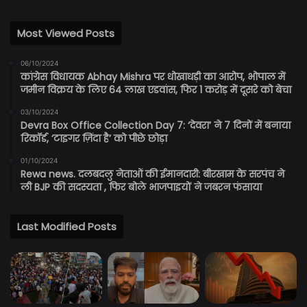
Most Viewed Posts
06/10/2024
कांग्रेस विधायक Abhay Mishra पर धोखाधड़ी का आरोप, भोपाल में
जमीन विक्रय के लिए 64 लाख एडवांस, फिर 1 करोड़ में दूसरे को बेचा
03/10/2024
Devra Box Office Collection Day 7: ‘देवरा’ ने 7 दिनों में बनाया
रिकॉर्ड, ‘टाइगर ज़िंदा है’ को पीछे छोड़ा
01/10/2024
Rewa news. दलबदलु नेताओं की ईमानदारी: बीरखाम के सरपंच ने
ली BJP की सदस्यता , फिर बोले भाजपाइयों ने जबरन फंसाया
Last Modified Posts