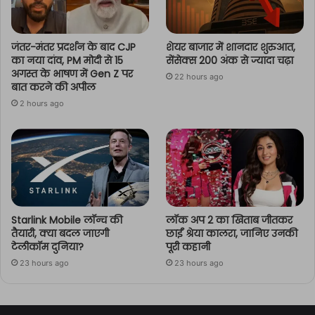
जंतर-मंतर प्रदर्शन के बाद CJP
शेयर बाजार में शानदार शुरुआत,
का नया दांव, PM मोदी से 15
सेंसेक्स 200 अंक से ज्यादा चढ़ा
अगस्त के भाषण में Gen Z पर
22 hours ago
बात करने की अपील
2 hours ago
Starlink Mobile लॉन्च की
लॉक अप 2 का खिताब जीतकर
तैयारी, क्या बदल जाएगी
छाईं श्रेया कालरा, जानिए उनकी
टेलीकॉम दुनिया?
पूरी कहानी
23 hours ago
23 hours ago