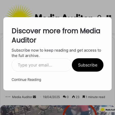
Searc
M
for
Discover more from Media
Auditor
Home
/
मध्य प्रदेश
Subscribe now to keep reading and get access to
the full archive.
मध्य प्रदेश
Type
CPR देने के बाद भी नहीं बची जान,
Subscribe
your
email…
जबलपुर में हुआ चौंकाने वाला
Continue Reading
हादसा
Send
Media Auditor
19/04/2025
0
23
1 minute read
an
email