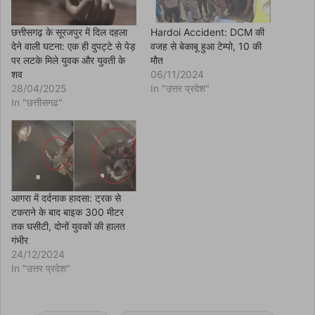
n
s
i
n
छत्तीसगढ़ के सूरजपुर में दिल दहला
Hardoi Accident: DCM की
n
देने वाली घटना: एक ही दुपट्टे से पेड़
वजह से बेकाबू हुआ टेम्पो, 10 की
e
w
पर लटके मिले युवक और युवती के
मौत
w
शव
06/11/2024
i
n
28/04/2025
In "उत्तर प्रदेश"
d
In "छत्तीसगढ"
o
w
)
आगरा में दर्दनाक हादसा: ट्रक से
टकराने के बाद बाइक 300 मीटर
तक घसीटी, दोनों युवकों की हालत
गंभीर
24/12/2024
In "उत्तर प्रदेश"