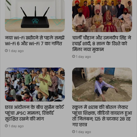
नया Wi-Fi खरीदने से पहले समझें
चार्ली चौहान और रमनदीप सिंह ने
Wi-Fi 6 और Wi-Fi 7 का गणित
रचाई शादी, 8 साल के रिश्ते को
मिला नया मुकाम
1 day ago
1 day ago
छात्र आंदोलन के बीच सुप्रीम कोर्ट
स्कूल में शराब की बोतल लेकर
पहुंचा JPSC मामला, रिकॉर्ड
पहुंचा शिक्षक, वीडियो वायरल हुआ
सुरक्षित रखने की मांग
तो निलंबन; 125 से घटकर 28 रह
गए छात्र
1 day ago
1 day ago