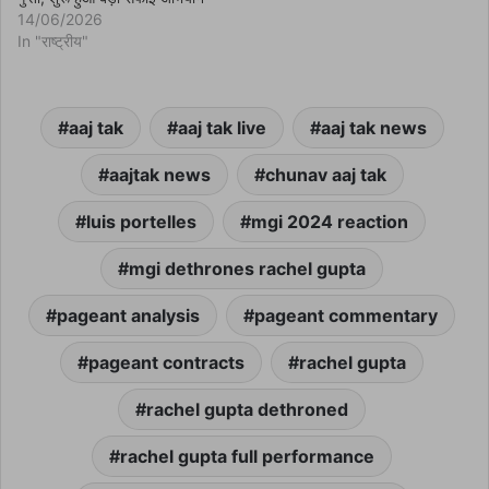
14/06/2026
In "राष्ट्रीय"
aaj tak
aaj tak live
aaj tak news
aajtak news
chunav aaj tak
luis portelles
mgi 2024 reaction
mgi dethrones rachel gupta
pageant analysis
pageant commentary
pageant contracts
rachel gupta
rachel gupta dethroned
rachel gupta full performance