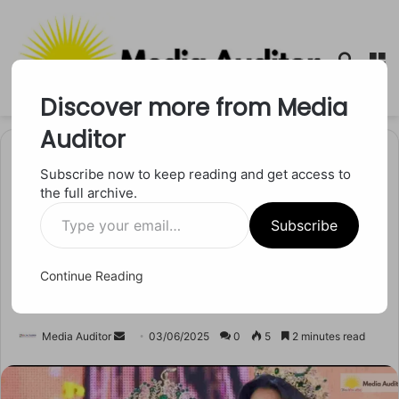
Searc
M
for
Discover more from Media
Auditor
Home
/
मनोरंजन
Subscribe now to keep reading and get access to
the full archive.
मनोरंजन
Type
ताज के पीछे का ज़हर, क्यों लौटाया
Subscribe
your
email…
रैचेल गुप्ता ने मिस ग्रैंड इंटरनेशनल
Continue Reading
का खिताब?
Send
Media Auditor
03/06/2025
0
5
2 minutes read
an
email