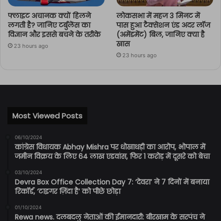
फ्लाइट अचानक क्यों हिलने
लोकसभा में महज 3 मिनट में
लगती है? जानिए टर्बुलेंस का
पास हुआ टैक्सेशन एंड अदर लॉज
विज्ञान और इससे बचने के तरीके
(अमेंडमेंट) बिल, जानिए क्या है
खास
23 hours ago
23 hours ago
Most Viewed Posts
06/10/2024
कांग्रेस विधायक Abhay Mishra पर धोखाधड़ी का आरोप, भोपाल में
जमीन विक्रय के लिए 64 लाख एडवांस, फिर 1 करोड़ में दूसरे को बेचा
03/10/2024
Devra Box Office Collection Day 7: ‘देवरा’ ने 7 दिनों में बनाया
रिकॉर्ड, ‘टाइगर ज़िंदा है’ को पीछे छोड़ा
01/10/2024
Rewa news. दलबदलु नेताओं की ईमानदारी: बीरखाम के सरपंच ने