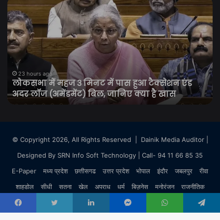
लोकसभा
₹2
में
से
महज
अध
3
के
मिनट
मर्चे
में
UP
पास
पेमे
हुआ
पर
23 hours ago
लोकसभा में महज 3 मिनट में पास हुआ टैक्सेशन एंड
टैक्सेशन
लग
अदर लॉज (अमेंडमेंट) बिल, जानिए क्या है खास
एंड
सक
अदर
है
लॉज
M
(अमेंडमेंट)
जा
बिल,
क्या
© Copyright 2026, All Rights Reserved |
Dainik Media Auditor
|
जानिए
होग
Designed By
SRN Info Soft Technology
| Call- 94 11 66 85 35
क्या
ग्र
है
औ
E-Paper
मध्य प्रदेश
छत्तीसगढ
उत्तर प्रदेश
भोपाल
इंदौर
जबलपुर
रीवा
खास
कार
शाहडोल
सीधी
सतना
खेल
अपराध
धर्म
बिज़नेस
मनोरंजन
राजनीतिक
पर
अस
राष्ट्रीय
Facebook
Twitter
LinkedIn
Messenger
WhatsApp
Telegram