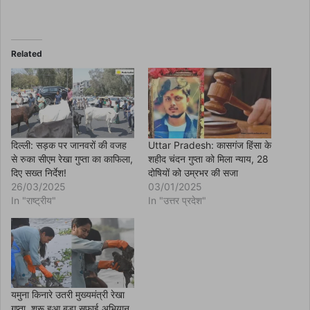
F
a
c
e
b
o
Related
o
k
(
O
p
e
n
s
i
n
दिल्ली: सड़क पर जानवरों की वजह
Uttar Pradesh: कासगंज हिंसा के
n
से रुका सीएम रेखा गुप्ता का काफिला,
शहीद चंदन गुप्ता को मिला न्याय, 28
e
w
दिए सख्त निर्देश!
दोषियों को उम्रभर की सजा
w
26/03/2025
03/01/2025
i
n
In "राष्ट्रीय"
In "उत्तर प्रदेश"
d
o
w
)
यमुना किनारे उतरी मुख्यमंत्री रेखा
गुप्ता, शुरू हुआ बड़ा सफाई अभियान