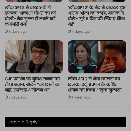
लॉक अप 2 से बाहर आते ही
‘लॉकअप 2’ के सेट से वायरल हुआ
छलका आकांक्षा चौधरी का दर्द,
आरुष भोला का व्लॉग, मजाक में
बोलीं- मेरा गुस्सा ही सबसे बड़ी
बोले- ‘पूरे 6 दिन की स्क्रिप्ट मिल
कमजोरी बना
गई’
3 days ago
4 days ago
CJP प्रदर्शन पर मुकेश खन्ना का
लॉक अप 2 में श्रेया कालरा का
तीखा बयान, बोले- “यह छात्रों का
छलका दर्द, बचपन के कथित
नहीं, स्पॉन्सर्ड आंदोलन था”
शोषण का किया भावुक खुलासा
5 days ago
1 week ago
Leave a Reply