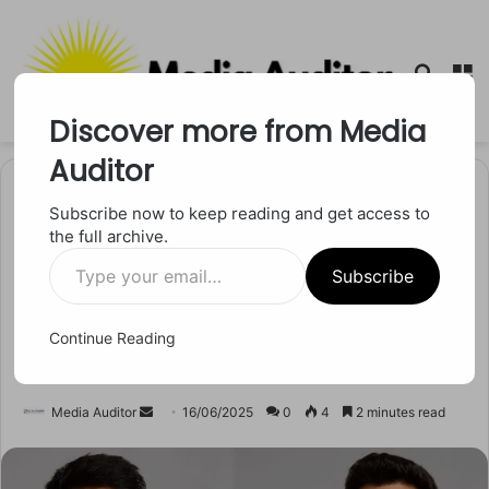
Searc
M
for
Discover more from Media
Auditor
Home
/
खेल
Subscribe now to keep reading and get access to
the full archive.
खेल
Type
Sai Sudarshan की टेस्ट डेब्यू की
Subscribe
your
email…
उलटी गिनती शुरू, क्या इंग्लैंड की
Continue Reading
धरती पर चमकेगा नया सितारा?
Send
Media Auditor
16/06/2025
0
4
2 minutes read
an
email