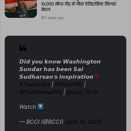
10,000 मीटर दौड़ में जीता ऐतिहासिक सिल्वर
मेडल
1 week ago
𝘿𝙞𝙙 𝙮𝙤𝙪 𝙠𝙣𝙤𝙬 𝙒𝙖𝙨𝙝𝙞𝙣𝙜𝙩𝙤𝙣
𝙎𝙪𝙣𝙙𝙖𝙧 𝙝𝙖𝙨 𝙗𝙚𝙚𝙣 𝙎𝙖𝙞
𝙎𝙪𝙙𝙝𝙖𝙧𝙨𝙖𝙣'𝙨 𝙞𝙣𝙨𝙥𝙞𝙧𝙖𝙩𝙞𝙤𝙣
#TeamIndia
|
#ENGvIND
|
@Sundarwashi5
|
@sais_1509
Watch
— BCCI (@BCCI)
June 16, 2025