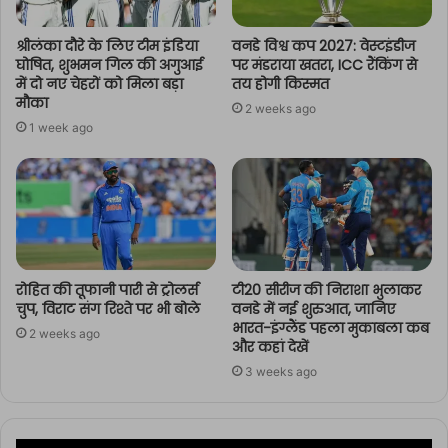
श्रीलंका दौरे के लिए टीम इंडिया
वनडे विश्व कप 2027: वेस्टइंडीज
घोषित, शुभमन गिल की अगुआई
पर मंडराया खतरा, ICC रैंकिंग से
में दो नए चेहरों को मिला बड़ा
तय होगी किस्मत
मौका
2 weeks ago
1 week ago
रोहित की तूफानी पारी से ट्रोलर्स
टी20 सीरीज की निराशा भुलाकर
चुप, विराट संग रिश्ते पर भी बोले
वनडे में नई शुरुआत, जानिए
भारत-इंग्लैंड पहला मुकाबला कब
2 weeks ago
और कहां देखें
3 weeks ago