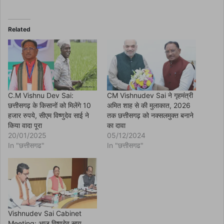
a
c
e
b
o
Related
o
k
(
O
p
e
n
s
i
n
C.M Vishnu Dev Sai:
CM Vishnudev Sai ने गृहमंत्री
n
छत्तीसगढ़ के किसानों को मिलेंगे 10
अमित शाह से की मुलाकात, 2026
e
w
हजार रुपये, सीएम विष्णुदेव साई ने
तक छत्तीसगढ़ को नक्सलमुक्त बनाने
w
किया वादा पूरा
का दावा
i
n
20/01/2025
05/12/2024
d
In "छत्तीसगढ"
In "छत्तीसगढ"
o
w
)
Vishnudev Sai Cabinet
Meeting: आज विष्णुदेव साय