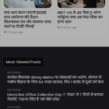
क्या आज बदल जाएगी झारखंड
NEET-UG में JEE जैसा टू-स्टेज
छात्र आंदोलन की दिशा?
फॉर्मूला! क्या अब पेपर लीक का
विधानसभा सत्र और सरकार-छात्र
होगा अंत?
वार्ता पर टिकी निगाहें
13 hours ago
13 hours ago
Most Viewed Posts
06/10/2024
कांग्रेस विधायक Abhay Mishra पर धोखाधड़ी का आरोप, भोपाल में
जमीन विक्रय के लिए 64 लाख एडवांस, फिर 1 करोड़ में दूसरे को बेचा
03/10/2024
Devra Box Office Collection Day 7: ‘देवरा’ ने 7 दिनों में बनाया
रिकॉर्ड, ‘टाइगर ज़िंदा है’ को पीछे छोड़ा
01/10/2024