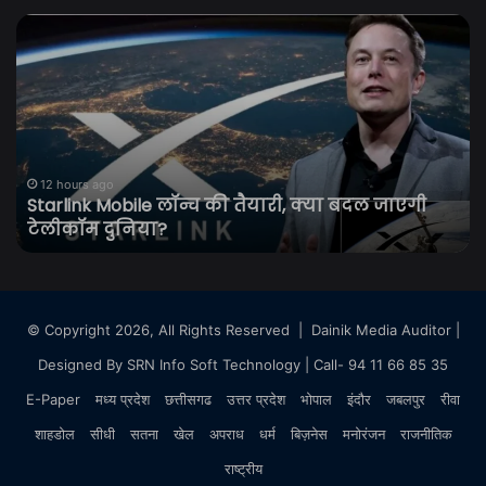
लॉक
क्
अप
आ
2
ब
का
जा
खिताब
झ
जीतकर
छा
छाईं
आ
श्रेया
क
12 hours ago
लॉक अप 2 का खिताब जीतकर छाईं श्रेया कालरा,
कालरा,
दि
जानिए उनकी पूरी कहानी
जानिए
व
उनकी
सत
पूरी
औ
कहानी
स
छा
© Copyright 2026, All Rights Reserved |
Dainik Media Auditor
|
वार
Designed By
SRN Info Soft Technology
| Call- 94 11 66 85 35
प
टि
E-Paper
मध्य प्रदेश
छत्तीसगढ
उत्तर प्रदेश
भोपाल
इंदौर
जबलपुर
रीवा
निग
शाहडोल
सीधी
सतना
खेल
अपराध
धर्म
बिज़नेस
मनोरंजन
राजनीतिक
राष्ट्रीय