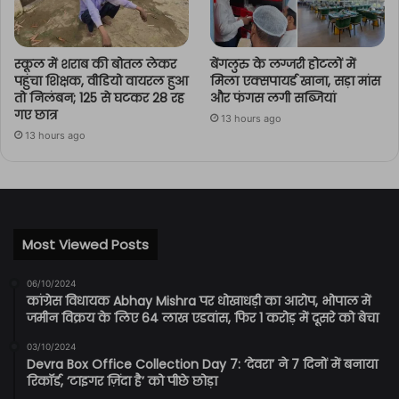
स्कूल में शराब की बोतल लेकर
बेंगलुरु के लग्जरी होटलों में
पहुंचा शिक्षक, वीडियो वायरल हुआ
मिला एक्सपायर्ड खाना, सड़ा मांस
तो निलंबन; 125 से घटकर 28 रह
और फंगस लगी सब्जियां
गए छात्र
13 hours ago
13 hours ago
Most Viewed Posts
06/10/2024
कांग्रेस विधायक Abhay Mishra पर धोखाधड़ी का आरोप, भोपाल में
जमीन विक्रय के लिए 64 लाख एडवांस, फिर 1 करोड़ में दूसरे को बेचा
03/10/2024
Devra Box Office Collection Day 7: ‘देवरा’ ने 7 दिनों में बनाया
रिकॉर्ड, ‘टाइगर ज़िंदा है’ को पीछे छोड़ा