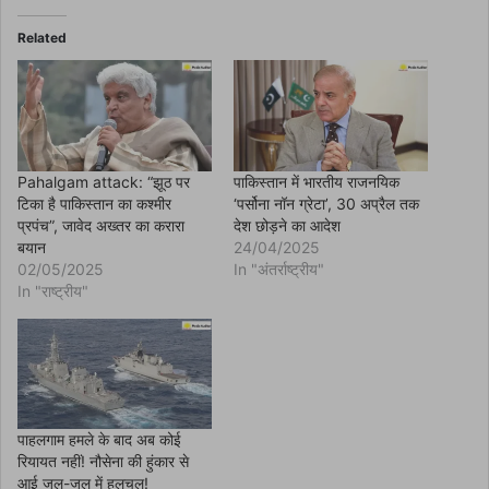
e
b
o
Related
o
k
(
O
p
e
n
s
i
n
Pahalgam attack: “झूठ पर
पाकिस्तान में भारतीय राजनयिक
n
टिका है पाकिस्तान का कश्मीर
‘पर्सोना नॉन ग्रेटा’, 30 अप्रैल तक
e
w
प्रपंच”, जावेद अख्तर का करारा
देश छोड़ने का आदेश
w
बयान
24/04/2025
i
n
02/05/2025
In "अंतर्राष्ट्रीय"
d
In "राष्ट्रीय"
o
w
)
पाहलगाम हमले के बाद अब कोई
रियायत नहीं! नौसेना की हुंकार से
आई जल-जल में हलचल!