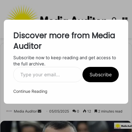
Searc
M
for
Discover more from Media
Auditor
Home
/
अंतर्राष्ट्रीय
Subscribe now to keep reading and get access to
the full archive.
अंतर्राष्ट्रीय
Type
अमरुल्ला सालेह का बड़ा बयान,
Subscribe
your
email…
भारत की कार्रवाई से कांप उठा
Continue Reading
पाकिस्तान
Send
Media Auditor
05/05/2025
0
12
2 minutes read
an
email