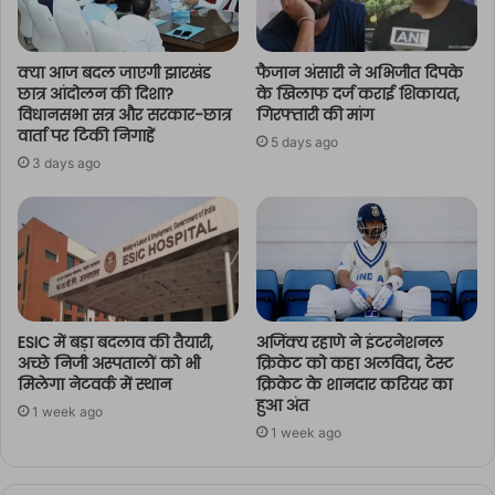
क्या आज बदल जाएगी झारखंड
फैजान अंसारी ने अभिजीत दिपके
छात्र आंदोलन की दिशा?
के खिलाफ दर्ज कराई शिकायत,
विधानसभा सत्र और सरकार-छात्र
गिरफ्तारी की मांग
वार्ता पर टिकी निगाहें
5 days ago
3 days ago
ESIC में बड़ा बदलाव की तैयारी,
अजिंक्य रहाणे ने इंटरनेशनल
अच्छे निजी अस्पतालों को भी
क्रिकेट को कहा अलविदा, टेस्ट
मिलेगा नेटवर्क में स्थान
क्रिकेट के शानदार करियर का
हुआ अंत
1 week ago
1 week ago