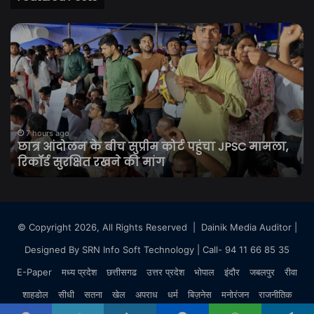
छात्र
स्क
आंदोलन
में
के
शर
बीच
की
सुप्रीम
बो
कोर्ट
ले
पहुंचा
पहुं
JPSC
शिक
7 hours ago
छात्र आंदोलन के बीच सुप्रीम कोर्ट पहुंचा JPSC मामला,
मामला,
वीड
रिकॉर्ड सुरक्षित रखने की मांग
रिकॉर्ड
वा
सुरक्षित
हु
रखने
तो
की
निल
मांग
12
© Copyright 2026, All Rights Reserved |
Dainik Media Auditor
|
से
Designed By
SRN Info Soft Technology
| Call- 94 11 66 85 35
घट
28
E-Paper
मध्य प्रदेश
छत्तीसगढ
उत्तर प्रदेश
भोपाल
इंदौर
जबलपुर
रीवा
रह
शाहडोल
सीधी
सतना
खेल
अपराध
धर्म
बिज़नेस
मनोरंजन
राजनीतिक
गए
छात