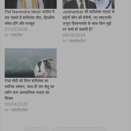
s
i
n
PM Narendra Modi अप्रैल में
Jaishankar की श्रीलंका यात्रा से
n
कर सकते हैं श्रीलंका दौरा, द्विपक्षीय
बढ़ेगी चीन की बेचैनी, नए राष्ट्रपति
e
w
संबंध होंगे और मजबूत
अनुरा दिसानायके के साथ किन मुद्दों
w
07/03/2025
पर चर्चा हो सकती है?
i
n
In "राष्ट्रीय"
04/10/2024
d
In "अंतर्राष्ट्रीय"
o
w
)
PM मोदी को मिला श्रीलंका का
सर्वोच्च सम्मान, साथ ही राम सेतु का
दर्शन बना आध्यात्मिक यात्रा का
शिखर
06/04/2025
In "अंतर्राष्ट्रीय"