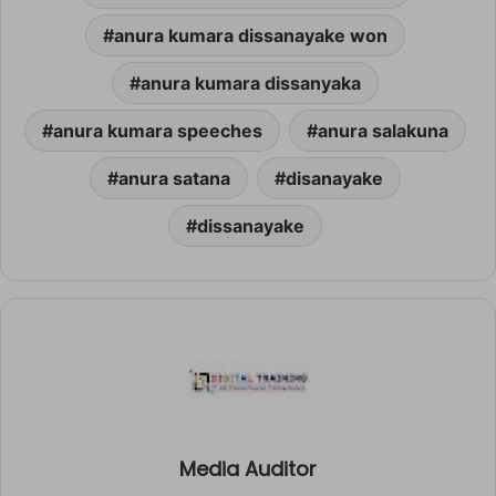
anura kumara dissanayake won
anura kumara dissanyaka
anura kumara speeches
anura salakuna
anura satana
disanayake
dissanayake
Media Auditor