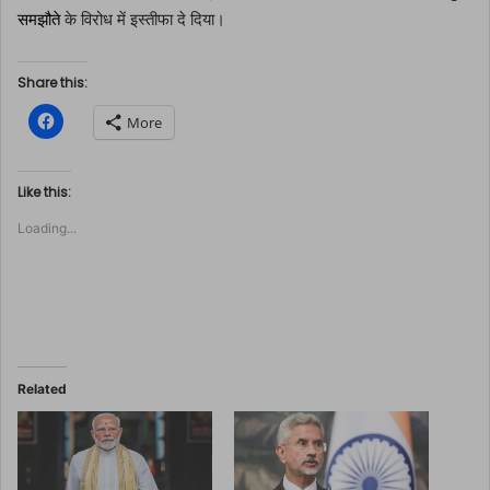
समझौते
के विरोध में इस्तीफा दे दिया।
Share this:
C
More
l
i
c
k
t
Like this:
o
s
Loading...
h
a
r
e
o
n
F
a
c
e
b
o
Related
o
k
(
O
p
e
n