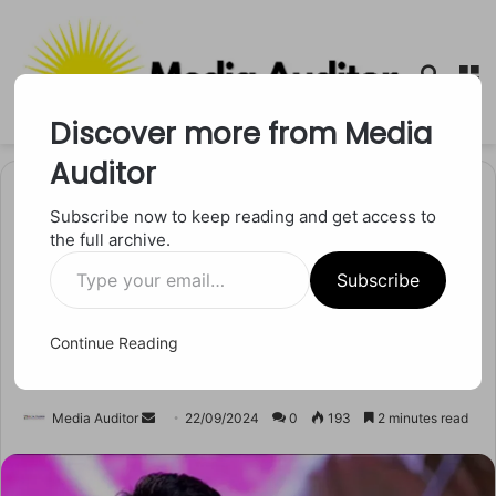
Searc
M
for
Discover more from Media
Auditor
Home
/
अंतर्राष्ट्रीय
Subscribe now to keep reading and get access to
the full archive.
अंतर्राष्ट्रीय
Type
Anura Dissanayake: श्रीलंका के
Subscribe
your
email…
संभावित राष्ट्रपति और चीन के
Continue Reading
नजदीकी संबंध
Send
Media Auditor
22/09/2024
0
193
2 minutes read
an
email