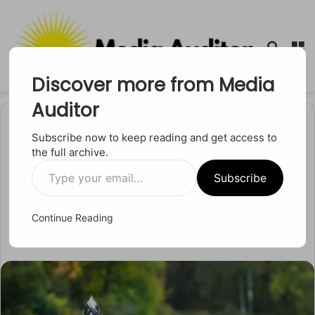
Searc
M
for
Discover more from Media
Auditor
Home
/
अंतर्राष्ट्रीय
Subscribe now to keep reading and get access to
the full archive.
अंतर्राष्ट्रीय
Type
कद्दू की नाव में 70 किमी की यात्रा,
Subscribe
your
email…
अद्भुत विश्व रिकॉर्ड
Continue Reading
Send
Media Auditor
04/11/2024
0
536
3 minutes read
an
email