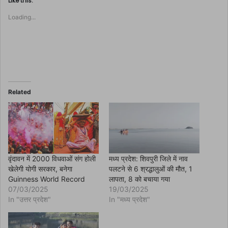
Like this:
o
s
Loading...
h
a
r
e
o
n
F
a
c
e
b
o
Related
o
k
(
O
p
e
n
s
i
n
वृंदावन में 2000 विधवाओं संग होली
मध्य प्रदेश: शिवपुरी जिले में नाव
n
खेलेगी योगी सरकार, बनेगा
पलटने से 6 श्रद्धालुओं की मौत, 1
e
w
Guinness World Record
लापता, 8 को बचाया गया
w
07/03/2025
19/03/2025
i
n
In "उत्तर प्रदेश"
In "मध्य प्रदेश"
d
o
w
)