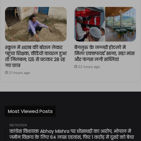
स्कूल में शराब की बोतल लेकर
बेंगलुरु के लग्जरी होटलों में
पहुंचा शिक्षक, वीडियो वायरल हुआ
मिला एक्सपायर्ड खाना, सड़ा मांस
तो निलंबन; 125 से घटकर 28 रह
और फंगस लगी सब्जियां
गए छात्र
22 hours ago
21 hours ago
Most Viewed Posts
06/10/2024
कांग्रेस विधायक Abhay Mishra पर धोखाधड़ी का आरोप, भोपाल में
जमीन विक्रय के लिए 64 लाख एडवांस, फिर 1 करोड़ में दूसरे को बेचा