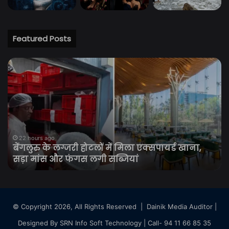
Featured Posts
बेंगलुरु
नय
के
Wi
लग्जरी
Fi
होटलों
खर
में
से
मिला
पहल
एक्सपायर्ड
समझ
खाना,
Wi
22 hours ago
बेंगलुरु के लग्जरी होटलों में मिला एक्सपायर्ड खाना,
सड़ा
Fi
सड़ा मांस और फंगस लगी सब्जियां
मांस
6
और
औ
फंगस
Wi
लगी
Fi
सब्जियां
7
© Copyright 2026, All Rights Reserved |
Dainik Media Auditor
|
का
Designed By
SRN Info Soft Technology
| Call- 94 11 66 85 35
गण