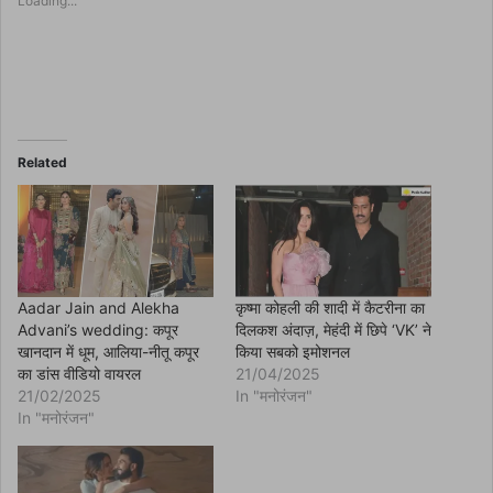
Loading...
h
a
r
e
o
n
F
a
c
e
b
o
Related
o
k
(
O
p
e
n
s
i
n
Aadar Jain and Alekha
कृष्मा कोहली की शादी में कैटरीना का
n
Advani’s wedding: कपूर
दिलकश अंदाज़, मेहंदी में छिपे ‘VK’ ने
e
w
खानदान में धूम, आलिया-नीतू कपूर
किया सबको इमोशनल
w
का डांस वीडियो वायरल
21/04/2025
i
n
21/02/2025
In "मनोरंजन"
d
In "मनोरंजन"
o
w
)