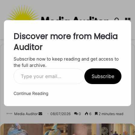
Searc
M
for
Discover more from Media
Auditor
Home
/
मनोरंजन
Subscribe now to keep reading and get access to
the full archive.
मनोरंजन
Type
शैलेश लोढ़ा की बेटी स्वरा की शादी
Subscribe
your
email…
में छाए विक्की कौशल, वायरल
Continue Reading
वीडियो में जीता फैंस का दिल
Send
Media Auditor
08/07/2026
0
6
2 minutes read
an
email