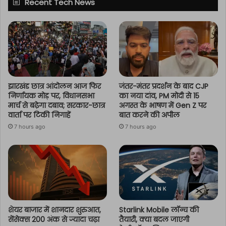
Recent Tech News
झारखंड छात्र आंदोलन आज फिर
जंतर-मंतर प्रदर्शन के बाद CJP
निर्णायक मोड़ पर, विधानसभा
का नया दांव, PM मोदी से 15
मार्च से बढ़ेगा दबाव; सरकार-छात्र
अगस्त के भाषण में Gen Z पर
वार्ता पर टिकी निगाहें
बात करने की अपील
7 hours ago
7 hours ago
शेयर बाजार में शानदार शुरुआत,
Starlink Mobile लॉन्च की
सेंसेक्स 200 अंक से ज्यादा चढ़ा
तैयारी, क्या बदल जाएगी