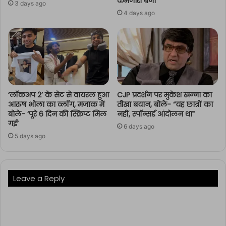
कमजोरी बना
3 days ago
4 days ago
‘लॉकअप 2’ के सेट से वायरल हुआ
CJP प्रदर्शन पर मुकेश खन्ना का
आरुष भोला का व्लॉग, मजाक में
तीखा बयान, बोले- “यह छात्रों का
बोले- ‘पूरे 6 दिन की स्क्रिप्ट मिल
नहीं, स्पॉन्सर्ड आंदोलन था”
गई’
6 days ago
5 days ago
Leave a Reply