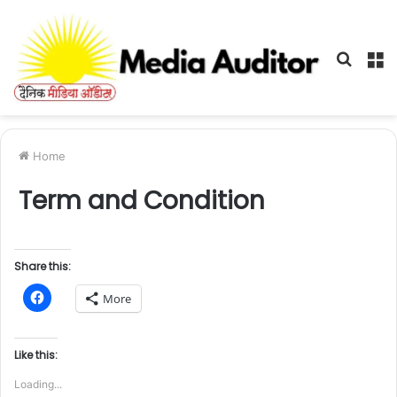
Searc
M
for
Home
Term and Condition
Share this:
C
More
l
i
c
k
t
Like this:
o
s
Loading...
h