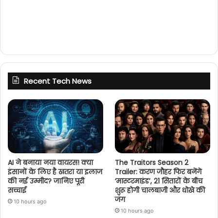
a
r
e
o
n
F
a
c
e
b
o
o
k
Recent Tech News
(
O
p
e
n
s
i
n
n
e
w
w
i
AI ने बनाया नया वायरस! क्या
The Traitors Season 2
n
इंसानों के लिए है खतरा या इलाज
Trailer: करण जौहर फिर बनेंगे
d
o
की नई उम्मीद? जानिए पूरी
‘मास्टरमाइंड’, 21 सितारों के बीच
w
सच्चाई
शुरू होगी चालबाजी और धोखे की
)
जंग
10 hours ago
10 hours ago