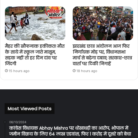
मैहर की खौफनाक हकीकत! मौत
झारखंड छात्र आंदोलन आज फिर
के साये में स्कूल जाते मासूम,
निर्णायक मोड़ पर, विधानसभा
सड़क नहीं तो हर दिन दांव पर
मार्च से बढ़ेगा दबाव; सरकार-छात्र
जिंदगी
वार्ता पर टिकी निगाहें
15 hours ago
18 hours ago
Most Viewed Posts
06/10/2024
कांग्रेस विधायक Abhay Mishra पर धोखाधड़ी का आरोप, भोपाल में
जमीन विक्रय के लिए 64 लाख एडवांस, फिर 1 करोड़ में दूसरे को बेचा