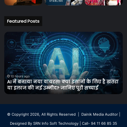
Featured Posts
AI
Th
ने
Tr
बनाया
Se
नया
2
वायरस!
Tra
क्या
कर
इंसानों
जौ
के
फि
10 hours ago
AI ने बनाया नया वायरस! क्या इंसानों के लिए है खतरा
लिए
बनें
या इलाज की नई उम्मीद? जानिए पूरी सच्चाई
है
‘मा
खतरा
21
या
सित
इलाज
के
की
बी
© Copyright 2026, All Rights Reserved |
Dainik Media Auditor
|
नई
शुर
Designed By
SRN Info Soft Technology
| Call- 94 11 66 85 35
उम्मीद?
होग