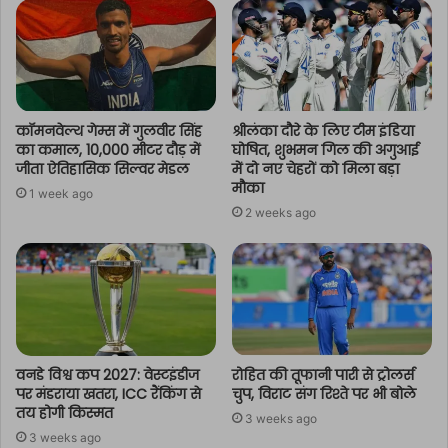
कॉमनवेल्थ गेम्स में गुलवीर सिंह
श्रीलंका दौरे के लिए टीम इंडिया
का कमाल, 10,000 मीटर दौड़ में
घोषित, शुभमन गिल की अगुआई
जीता ऐतिहासिक सिल्वर मेडल
में दो नए चेहरों को मिला बड़ा
मौका
1 week ago
2 weeks ago
वनडे विश्व कप 2027: वेस्टइंडीज
रोहित की तूफानी पारी से ट्रोलर्स
पर मंडराया खतरा, ICC रैंकिंग से
चुप, विराट संग रिश्ते पर भी बोले
तय होगी किस्मत
3 weeks ago
3 weeks ago