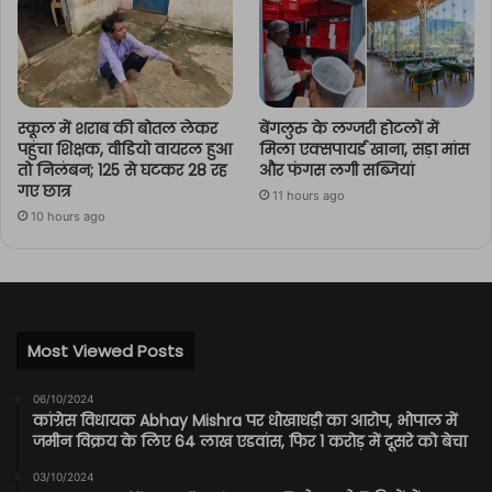
स्कूल में शराब की बोतल लेकर
बेंगलुरु के लग्जरी होटलों में
पहुंचा शिक्षक, वीडियो वायरल हुआ
मिला एक्सपायर्ड खाना, सड़ा मांस
तो निलंबन; 125 से घटकर 28 रह
और फंगस लगी सब्जियां
गए छात्र
11 hours ago
10 hours ago
Most Viewed Posts
06/10/2024
कांग्रेस विधायक Abhay Mishra पर धोखाधड़ी का आरोप, भोपाल में
जमीन विक्रय के लिए 64 लाख एडवांस, फिर 1 करोड़ में दूसरे को बेचा
03/10/2024