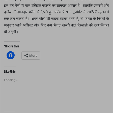
इस बार मेसी के पास इतिहास बदलने का शानदार अवसर है। हालांकि एमबाप्पे और
हालैंड की शानदार फॉर्म को देखते हुए अंतिम फैसला टूर्नामेंट के आखिरी मुकाबलों
तक टल सकता है। अगर गोलों की संख्या बराबर रहती है, तो फीफा के नियमों के
अनुसार पहले असिस्ट और फिर कम मिनट खेलने वाले खिलाड़ी को प्राथमिकता
दी जाएगी।
Share this:
C
More
l
i
c
k
t
Like this:
o
s
Loading...
h
a
r
e
o
n
F
a
c
e