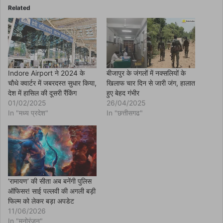
b
o
Related
o
k
(
O
p
e
n
s
i
n
Indore Airport ने 2024 के
बीजापुर के जंगलों में नक्सलियों के
n
चौथे क्वार्टर में जबरदस्त सुधार किया,
खिलाफ चार दिन से जारी जंग, हालात
e
w
देश में हासिल की दूसरी रैंकिंग
हुए बेहद गंभीर
w
01/02/2025
26/04/2025
i
n
In "मध्य प्रदेश"
In "छत्तीसगढ"
d
o
w
)
‘रामायण’ की सीता अब बनेंगी पुलिस
ऑफिसर! साई पल्लवी की अगली बड़ी
फिल्म को लेकर बड़ा अपडेट
11/06/2026
In "मनोरंजन"