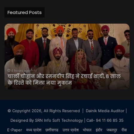
Featured Posts
चार्ली
छात
चौहान
आं
और
के
रमनदीप
बी
सिंह
सुप
ने
कोर्
रचाई
पहुं
शादी,
JP
4 hours ago
चार्ली चौहान और रमनदीप सिंह ने रचाई शादी, 8 साल
8
मा
के रिश्ते को मिला नया मुकाम
साल
रिक
के
सुर
रिश्ते
रख
को
की
मिला
मां
© Copyright 2026, All Rights Reserved |
Dainik Media Auditor
|
नया
Designed By
SRN Info Soft Technology
| Call- 94 11 66 85 35
मुकाम
E-Paper
मध्य प्रदेश
छत्तीसगढ
उत्तर प्रदेश
भोपाल
इंदौर
जबलपुर
रीवा