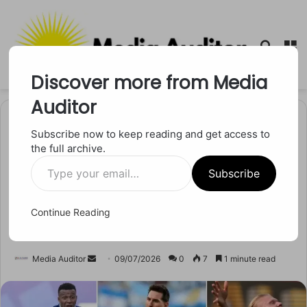
Searc
M
for
Discover more from Media
Auditor
Home
/
खेल
Subscribe now to keep reading and get access to
the full archive.
खेल
Type
क्वार्टर फाइनल से पहले मेसी टॉप
Subscribe
your
email…
पर, गोल्डन बूट की रेस में कौन
Continue Reading
मारेगा बाजी?
Send
Media Auditor
09/07/2026
0
7
1 minute read
an
email