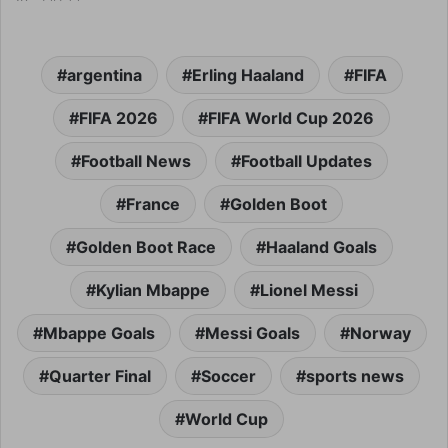
argentina
Erling Haaland
FIFA
FIFA 2026
FIFA World Cup 2026
Football News
Football Updates
France
Golden Boot
Golden Boot Race
Haaland Goals
Kylian Mbappe
Lionel Messi
Mbappe Goals
Messi Goals
Norway
Quarter Final
Soccer
sports news
World Cup