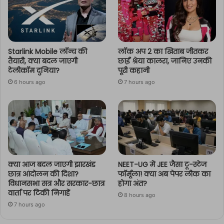
Starlink Mobile लॉन्च की
लॉक अप 2 का खिताब जीतकर
तैयारी, क्या बदल जाएगी
छाईं श्रेया कालरा, जानिए उनकी
टेलीकॉम दुनिया?
पूरी कहानी
6 hours ago
7 hours ago
क्या आज बदल जाएगी झारखंड
NEET-UG में JEE जैसा टू-स्टेज
छात्र आंदोलन की दिशा?
फॉर्मूला! क्या अब पेपर लीक का
विधानसभा सत्र और सरकार-छात्र
होगा अंत?
वार्ता पर टिकी निगाहें
8 hours ago
7 hours ago