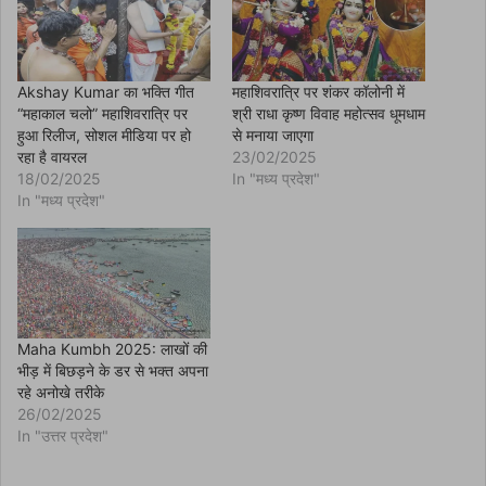
O
p
e
n
s
i
n
Akshay Kumar का भक्ति गीत
महाशिवरात्रि पर शंकर कॉलोनी में
n
“महाकाल चलो” महाशिवरात्रि पर
श्री राधा कृष्ण विवाह महोत्सव धूमधाम
e
w
हुआ रिलीज, सोशल मीडिया पर हो
से मनाया जाएगा
w
रहा है वायरल
23/02/2025
i
n
18/02/2025
In "मध्य प्रदेश"
d
In "मध्य प्रदेश"
o
w
)
Maha Kumbh 2025: लाखों की
भीड़ में बिछड़ने के डर से भक्त अपना
रहे अनोखे तरीके
26/02/2025
In "उत्तर प्रदेश"