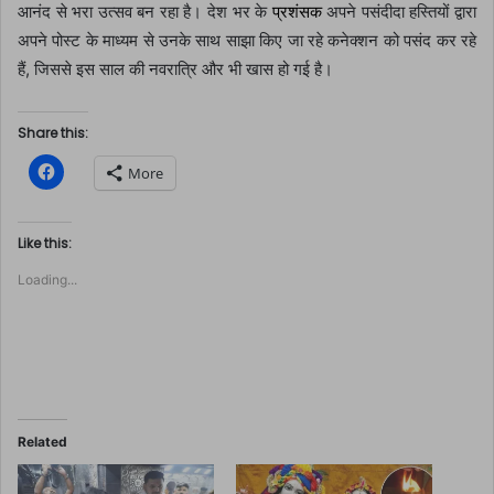
आनंद से भरा उत्सव बन रहा है। देश भर के
प्रशंसक
अपने पसंदीदा हस्तियों द्वारा
अपने पोस्ट के माध्यम से उनके साथ साझा किए जा रहे कनेक्शन को पसंद कर रहे
हैं, जिससे इस साल की नवरात्रि और भी खास हो गई है।
Share this:
C
More
l
i
c
k
t
Like this:
o
s
Loading...
h
a
r
e
o
n
F
a
c
e
b
o
Related
o
k
(