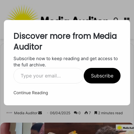
Searc
M
for
Discover more from Media
Auditor
Home
/
मनोरंजन
Subscribe now to keep reading and get access to
the full archive.
मनोरंजन
Type
अष्टमी पर सेलेब्स का भक्तिभाव:
Subscribe
your
email…
शेफाली जरीवाला से लेकर तुलसी
Continue Reading
कुमार तक दिखा मां के प्रति प्रेम
Send
Media Auditor
06/04/2025
0
7
2 minutes read
an
email