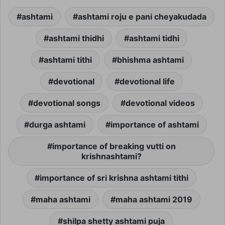
ashtami
ashtami roju e pani cheyakudada
ashtami thidhi
ashtami tidhi
ashtami tithi
bhishma ashtami
devotional
devotional life
devotional songs
devotional videos
durga ashtami
importance of ashtami
importance of breaking vutti on
krishnashtami?
importance of sri krishna ashtami tithi
maha ashtami
maha ashtami 2019
shilpa shetty ashtami puja