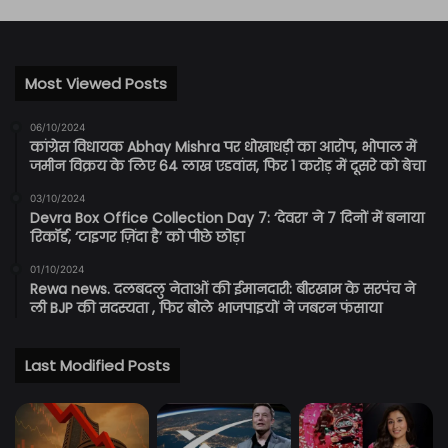
Most Viewed Posts
06/10/2024
कांग्रेस विधायक Abhay Mishra पर धोखाधड़ी का आरोप, भोपाल में
जमीन विक्रय के लिए 64 लाख एडवांस, फिर 1 करोड़ में दूसरे को बेचा
03/10/2024
Devra Box Office Collection Day 7: ‘देवरा’ ने 7 दिनों में बनाया
रिकॉर्ड, ‘टाइगर ज़िंदा है’ को पीछे छोड़ा
01/10/2024
Rewa news. दलबदलु नेताओं की ईमानदारी: बीरखाम के सरपंच ने
ली BJP की सदस्यता , फिर बोले भाजपाइयों ने जबरन फंसाया
Last Modified Posts